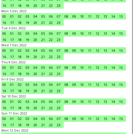
16
17
18
19
20
21
22
23
Mon 5 Dec 2022
00
01
02
03
04
05
06
07
08
09
10
11
12
13
14
15
16
17
18
19
20
21
22
23
Tue 6 Dec 2022
00
01
02
03
04
05
06
07
08
09
10
11
12
13
14
15
16
17
18
19
20
21
22
23
Wed 7 Dec 2022
00
01
02
03
04
05
06
07
08
09
10
11
12
13
14
15
16
17
18
19
20
21
22
23
Thu 8 Dec 2022
00
01
02
03
04
05
06
07
08
09
10
11
12
13
14
15
16
17
18
19
20
21
22
23
Fri 9 Dec 2022
00
01
02
03
04
05
06
07
08
09
10
11
12
13
14
15
16
17
18
19
20
21
22
23
Sat 10 Dec 2022
00
01
02
03
04
05
06
07
08
09
10
11
12
13
14
15
16
17
18
19
20
21
22
23
Sun 11 Dec 2022
00
01
02
03
04
05
06
07
08
09
10
11
12
13
14
15
16
17
18
19
20
21
22
23
Mon 12 Dec 2022