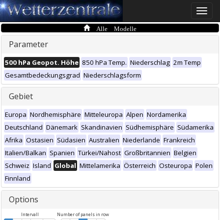
Toggle
naviga
Alle Modelle
Parameter
500 hPa Geopot. Höhe
850 hPa Temp.
Niederschlag
2m Temp
Gesamtbedeckungsgrad
Niederschlagsform
Gebiet
Europa
Nordhemisphäre
Mitteleuropa
Alpen
Nordamerika
Deutschland
Dänemark
Skandinavien
Südhemisphäre
Südamerika
Afrika
Ostasien
Südasien
Australien
Niederlande
Frankreich
Italien/Balkan
Spanien
Türkei/Nahost
Großbritannien
Belgien
Schweiz
Island
Global
Mittelamerika
Österreich
Osteuropa
Polen
Finnland
Options
Intervall
Number of panels in row