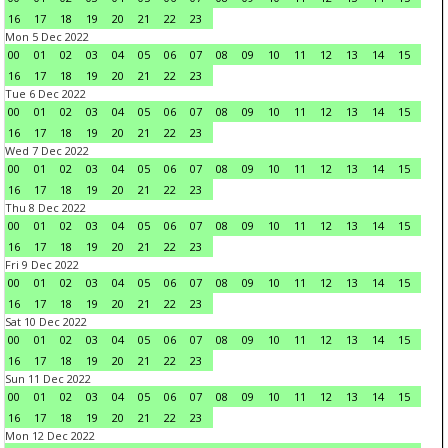
16
17
18
19
20
21
22
23
Mon 5 Dec 2022
00
01
02
03
04
05
06
07
08
09
10
11
12
13
14
15
16
17
18
19
20
21
22
23
Tue 6 Dec 2022
00
01
02
03
04
05
06
07
08
09
10
11
12
13
14
15
16
17
18
19
20
21
22
23
Wed 7 Dec 2022
00
01
02
03
04
05
06
07
08
09
10
11
12
13
14
15
16
17
18
19
20
21
22
23
Thu 8 Dec 2022
00
01
02
03
04
05
06
07
08
09
10
11
12
13
14
15
16
17
18
19
20
21
22
23
Fri 9 Dec 2022
00
01
02
03
04
05
06
07
08
09
10
11
12
13
14
15
16
17
18
19
20
21
22
23
Sat 10 Dec 2022
00
01
02
03
04
05
06
07
08
09
10
11
12
13
14
15
16
17
18
19
20
21
22
23
Sun 11 Dec 2022
00
01
02
03
04
05
06
07
08
09
10
11
12
13
14
15
16
17
18
19
20
21
22
23
Mon 12 Dec 2022