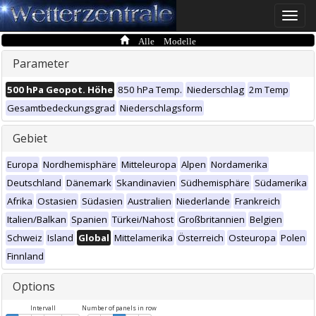
Toggle
naviga
Alle Modelle
Parameter
500 hPa Geopot. Höhe
850 hPa Temp.
Niederschlag
2m Temp
Gesamtbedeckungsgrad
Niederschlagsform
Gebiet
Europa
Nordhemisphäre
Mitteleuropa
Alpen
Nordamerika
Deutschland
Dänemark
Skandinavien
Südhemisphäre
Südamerika
Afrika
Ostasien
Südasien
Australien
Niederlande
Frankreich
Italien/Balkan
Spanien
Türkei/Nahost
Großbritannien
Belgien
Schweiz
Island
Global
Mittelamerika
Österreich
Osteuropa
Polen
Finnland
Options
Intervall
Number of panels in row