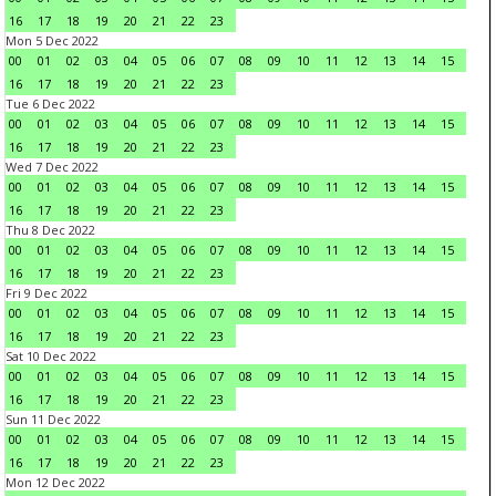
16
17
18
19
20
21
22
23
Mon 5 Dec 2022
00
01
02
03
04
05
06
07
08
09
10
11
12
13
14
15
16
17
18
19
20
21
22
23
Tue 6 Dec 2022
00
01
02
03
04
05
06
07
08
09
10
11
12
13
14
15
16
17
18
19
20
21
22
23
Wed 7 Dec 2022
00
01
02
03
04
05
06
07
08
09
10
11
12
13
14
15
16
17
18
19
20
21
22
23
Thu 8 Dec 2022
00
01
02
03
04
05
06
07
08
09
10
11
12
13
14
15
16
17
18
19
20
21
22
23
Fri 9 Dec 2022
00
01
02
03
04
05
06
07
08
09
10
11
12
13
14
15
16
17
18
19
20
21
22
23
Sat 10 Dec 2022
00
01
02
03
04
05
06
07
08
09
10
11
12
13
14
15
16
17
18
19
20
21
22
23
Sun 11 Dec 2022
00
01
02
03
04
05
06
07
08
09
10
11
12
13
14
15
16
17
18
19
20
21
22
23
Mon 12 Dec 2022