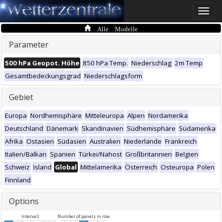
Toggle
naviga
Alle Modelle
Parameter
500 hPa Geopot. Höhe
850 hPa Temp.
Niederschlag
2m Temp
Gesamtbedeckungsgrad
Niederschlagsform
Gebiet
Europa
Nordhemisphäre
Mitteleuropa
Alpen
Nordamerika
Deutschland
Dänemark
Skandinavien
Südhemisphäre
Südamerika
Afrika
Ostasien
Südasien
Australien
Niederlande
Frankreich
Italien/Balkan
Spanien
Türkei/Nahost
Großbritannien
Belgien
Schweiz
Island
Global
Mittelamerika
Österreich
Osteuropa
Polen
Finnland
Options
Intervall
Number of panels in row