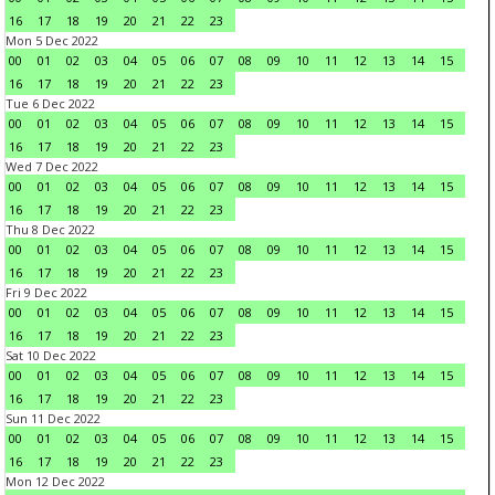
16
17
18
19
20
21
22
23
Mon 5 Dec 2022
00
01
02
03
04
05
06
07
08
09
10
11
12
13
14
15
16
17
18
19
20
21
22
23
Tue 6 Dec 2022
00
01
02
03
04
05
06
07
08
09
10
11
12
13
14
15
16
17
18
19
20
21
22
23
Wed 7 Dec 2022
00
01
02
03
04
05
06
07
08
09
10
11
12
13
14
15
16
17
18
19
20
21
22
23
Thu 8 Dec 2022
00
01
02
03
04
05
06
07
08
09
10
11
12
13
14
15
16
17
18
19
20
21
22
23
Fri 9 Dec 2022
00
01
02
03
04
05
06
07
08
09
10
11
12
13
14
15
16
17
18
19
20
21
22
23
Sat 10 Dec 2022
00
01
02
03
04
05
06
07
08
09
10
11
12
13
14
15
16
17
18
19
20
21
22
23
Sun 11 Dec 2022
00
01
02
03
04
05
06
07
08
09
10
11
12
13
14
15
16
17
18
19
20
21
22
23
Mon 12 Dec 2022