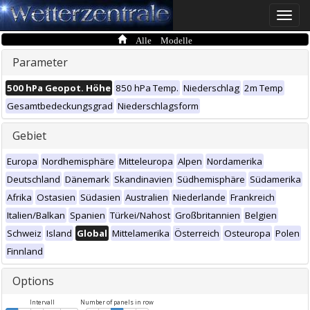
Toggle
naviga
Alle Modelle
Parameter
500 hPa Geopot. Höhe
850 hPa Temp.
Niederschlag
2m Temp
Gesamtbedeckungsgrad
Niederschlagsform
Gebiet
Europa
Nordhemisphäre
Mitteleuropa
Alpen
Nordamerika
Deutschland
Dänemark
Skandinavien
Südhemisphäre
Südamerika
Afrika
Ostasien
Südasien
Australien
Niederlande
Frankreich
Italien/Balkan
Spanien
Türkei/Nahost
Großbritannien
Belgien
Schweiz
Island
Global
Mittelamerika
Österreich
Osteuropa
Polen
Finnland
Options
Intervall
Number of panels in row