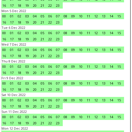
16
17
18
19
20
21
22
23
Mon 5 Dec 2022
00
01
02
03
04
05
06
07
08
09
10
11
12
13
14
15
16
17
18
19
20
21
22
23
Tue 6 Dec 2022
00
01
02
03
04
05
06
07
08
09
10
11
12
13
14
15
16
17
18
19
20
21
22
23
Wed 7 Dec 2022
00
01
02
03
04
05
06
07
08
09
10
11
12
13
14
15
16
17
18
19
20
21
22
23
Thu 8 Dec 2022
00
01
02
03
04
05
06
07
08
09
10
11
12
13
14
15
16
17
18
19
20
21
22
23
Fri 9 Dec 2022
00
01
02
03
04
05
06
07
08
09
10
11
12
13
14
15
16
17
18
19
20
21
22
23
Sat 10 Dec 2022
00
01
02
03
04
05
06
07
08
09
10
11
12
13
14
15
16
17
18
19
20
21
22
23
Sun 11 Dec 2022
00
01
02
03
04
05
06
07
08
09
10
11
12
13
14
15
16
17
18
19
20
21
22
23
Mon 12 Dec 2022