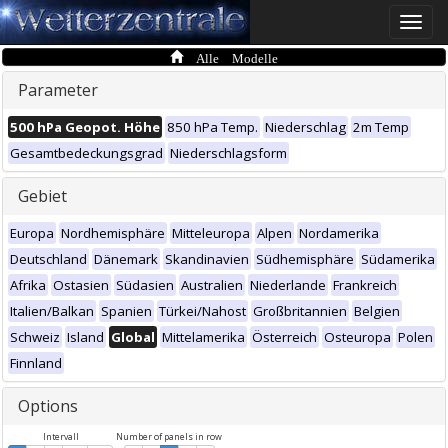
Toggle
naviga
Alle Modelle
Parameter
500 hPa Geopot. Höhe
850 hPa Temp.
Niederschlag
2m Temp
Gesamtbedeckungsgrad
Niederschlagsform
Gebiet
Europa
Nordhemisphäre
Mitteleuropa
Alpen
Nordamerika
Deutschland
Dänemark
Skandinavien
Südhemisphäre
Südamerika
Afrika
Ostasien
Südasien
Australien
Niederlande
Frankreich
Italien/Balkan
Spanien
Türkei/Nahost
Großbritannien
Belgien
Schweiz
Island
Global
Mittelamerika
Österreich
Osteuropa
Polen
Finnland
Options
Intervall
Number of panels in row