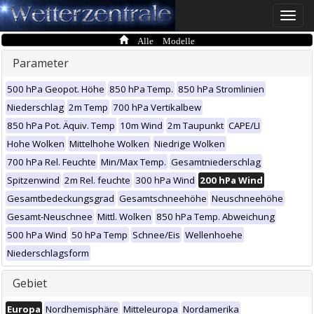
Toggle
naviga
Alle Modelle
Parameter
500 hPa Geopot. Höhe
850 hPa Temp.
850 hPa Stromlinien
Niederschlag
2m Temp
700 hPa Vertikalbew
850 hPa Pot. Äquiv. Temp
10m Wind
2m Taupunkt
CAPE/LI
Hohe Wolken
Mittelhohe Wolken
Niedrige Wolken
700 hPa Rel. Feuchte
Min/Max Temp.
Gesamtniederschlag
Spitzenwind
2m Rel. feuchte
300 hPa Wind
200 hPa Wind
Gesamtbedeckungsgrad
Gesamtschneehöhe
Neuschneehöhe
Gesamt-Neuschnee
Mittl. Wolken
850 hPa Temp. Abweichung
500 hPa Wind
50 hPa Temp
Schnee/Eis
Wellenhoehe
Niederschlagsform
Gebiet
Europa
Nordhemisphäre
Mitteleuropa
Nordamerika