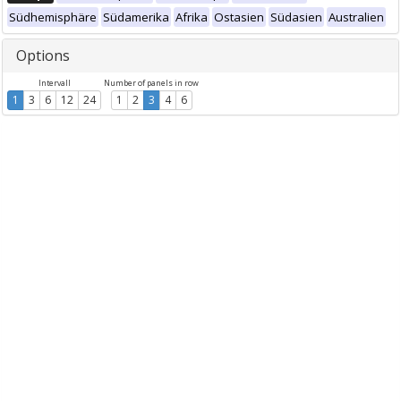
Südhemisphäre
Südamerika
Afrika
Ostasien
Südasien
Australien
Options
Intervall
Number of panels in row
1
3
6
12
24
1
2
3
4
6