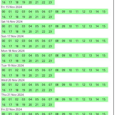
16
17
18
19
20
21
22
23
Fri 15 Nov 2024
00
01
02
03
04
05
06
07
08
09
10
11
12
13
14
15
16
17
18
19
20
21
22
23
Sat 16 Nov 2024
00
01
02
03
04
05
06
07
08
09
10
11
12
13
14
15
16
17
18
19
20
21
22
23
Sun 17 Nov 2024
00
01
02
03
04
05
06
07
08
09
10
11
12
13
14
15
16
17
18
19
20
21
22
23
Mon 18 Nov 2024
00
01
02
03
04
05
06
07
08
09
10
11
12
13
14
15
16
17
18
19
20
21
22
23
Tue 19 Nov 2024
00
01
02
03
04
05
06
07
08
09
10
11
12
13
14
15
16
17
18
19
20
21
22
23
Wed 20 Nov 2024
00
01
02
03
04
05
06
07
08
09
10
11
12
13
14
15
16
17
18
19
20
21
22
23
Thu 21 Nov 2024
00
01
02
03
04
05
06
07
08
09
10
11
12
13
14
15
16
17
18
19
20
21
22
23
Fri 22 Nov 2024
00
01
02
03
04
05
06
07
08
09
10
11
12
13
14
15