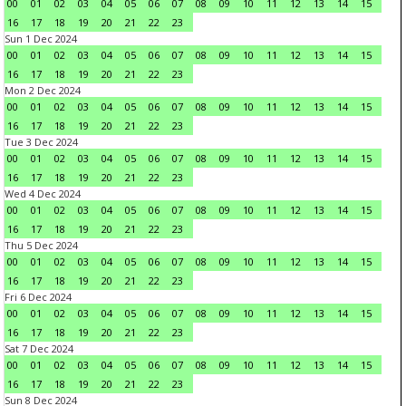
00
01
02
03
04
05
06
07
08
09
10
11
12
13
14
15
16
17
18
19
20
21
22
23
Sun 1 Dec 2024
00
01
02
03
04
05
06
07
08
09
10
11
12
13
14
15
16
17
18
19
20
21
22
23
Mon 2 Dec 2024
00
01
02
03
04
05
06
07
08
09
10
11
12
13
14
15
16
17
18
19
20
21
22
23
Tue 3 Dec 2024
00
01
02
03
04
05
06
07
08
09
10
11
12
13
14
15
16
17
18
19
20
21
22
23
Wed 4 Dec 2024
00
01
02
03
04
05
06
07
08
09
10
11
12
13
14
15
16
17
18
19
20
21
22
23
Thu 5 Dec 2024
00
01
02
03
04
05
06
07
08
09
10
11
12
13
14
15
16
17
18
19
20
21
22
23
Fri 6 Dec 2024
00
01
02
03
04
05
06
07
08
09
10
11
12
13
14
15
16
17
18
19
20
21
22
23
Sat 7 Dec 2024
00
01
02
03
04
05
06
07
08
09
10
11
12
13
14
15
16
17
18
19
20
21
22
23
Sun 8 Dec 2024