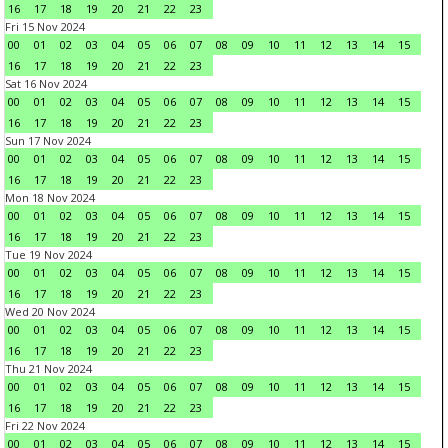
16
17
18
19
20
21
22
23
Fri 15 Nov 2024
00
01
02
03
04
05
06
07
08
09
10
11
12
13
14
15
16
17
18
19
20
21
22
23
Sat 16 Nov 2024
00
01
02
03
04
05
06
07
08
09
10
11
12
13
14
15
16
17
18
19
20
21
22
23
Sun 17 Nov 2024
00
01
02
03
04
05
06
07
08
09
10
11
12
13
14
15
16
17
18
19
20
21
22
23
Mon 18 Nov 2024
00
01
02
03
04
05
06
07
08
09
10
11
12
13
14
15
16
17
18
19
20
21
22
23
Tue 19 Nov 2024
00
01
02
03
04
05
06
07
08
09
10
11
12
13
14
15
16
17
18
19
20
21
22
23
Wed 20 Nov 2024
00
01
02
03
04
05
06
07
08
09
10
11
12
13
14
15
16
17
18
19
20
21
22
23
Thu 21 Nov 2024
00
01
02
03
04
05
06
07
08
09
10
11
12
13
14
15
16
17
18
19
20
21
22
23
Fri 22 Nov 2024
00
01
02
03
04
05
06
07
08
09
10
11
12
13
14
15