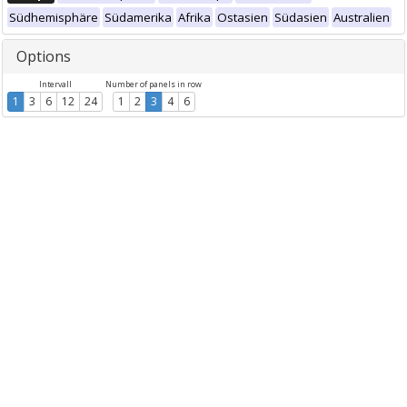
Südhemisphäre
Südamerika
Afrika
Ostasien
Südasien
Australien
Options
Intervall
Number of panels in row
1
3
6
12
24
1
2
3
4
6