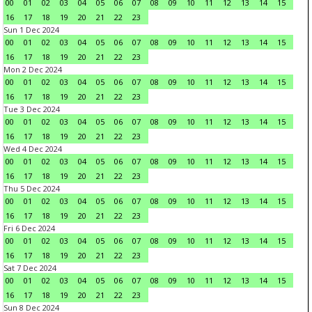
00
01
02
03
04
05
06
07
08
09
10
11
12
13
14
15
16
17
18
19
20
21
22
23
Sun 1 Dec 2024
00
01
02
03
04
05
06
07
08
09
10
11
12
13
14
15
16
17
18
19
20
21
22
23
Mon 2 Dec 2024
00
01
02
03
04
05
06
07
08
09
10
11
12
13
14
15
16
17
18
19
20
21
22
23
Tue 3 Dec 2024
00
01
02
03
04
05
06
07
08
09
10
11
12
13
14
15
16
17
18
19
20
21
22
23
Wed 4 Dec 2024
00
01
02
03
04
05
06
07
08
09
10
11
12
13
14
15
16
17
18
19
20
21
22
23
Thu 5 Dec 2024
00
01
02
03
04
05
06
07
08
09
10
11
12
13
14
15
16
17
18
19
20
21
22
23
Fri 6 Dec 2024
00
01
02
03
04
05
06
07
08
09
10
11
12
13
14
15
16
17
18
19
20
21
22
23
Sat 7 Dec 2024
00
01
02
03
04
05
06
07
08
09
10
11
12
13
14
15
16
17
18
19
20
21
22
23
Sun 8 Dec 2024