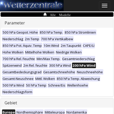
Toggle
naviga
Alle Modelle
Parameter
500 hPa Geopot. Höhe
850 hPa Temp.
850 hPa Stromlinien
Niederschlag
2m Temp
700 hPa Vertikalbew
850 hPa Pot. Äquiv. Temp
10m Wind
2m Taupunkt
CAPE/LI
Hohe Wolken
Mittelhohe Wolken
Niedrige Wolken
700 hPa Rel. Feuchte
Min/Max Temp.
Gesamtniederschlag
Spitzenwind
2m Rel. feuchte
300 hPa Wind
200 hPa Wind
Gesamtbedeckungsgrad
Gesamtschneehöhe
Neuschneehöhe
Gesamt-Neuschnee
Mittl. Wolken
850 hPa Temp. Abweichung
500 hPa Wind
50 hPa Temp
Schnee/Eis
Wellenhoehe
Niederschlagsform
Gebiet
Europa
Nordhemisphäre
Mitteleuropa
Nordamerika