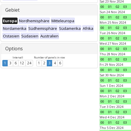
Sat 23 Nov 2024
00
01
02
03
Gebiet
Sun 24 Nov 2024
00
01
02
03
Europa
Nordhemisphäre
Mitteleuropa
Mon 25 Nov 2024
00
01
02
03
Nordamerika
Südhemisphäre
Südamerika
Afrika
Tue 26 Nov 2024
Ostasien
Südasien
Australien
00
01
02
03
Wed 27 Nov 2024
Options
00
01
02
03
Thu 28 Nov 2024
Intervall
Number of panels in row
00
01
02
03
1
3
6
12
24
1
2
3
4
6
Fri 29 Nov 2024
00
01
02
03
Sat 30 Nov 2024
00
01
02
03
Sun 1 Dec 2024
00
01
02
03
Mon 2 Dec 2024
00
01
02
03
Tue 3 Dec 2024
00
01
02
03
Wed 4 Dec 2024
00
01
02
03
Thu 5 Dec 2024