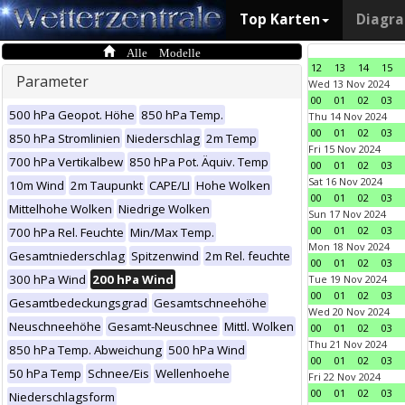
Top Karten
Diagr
Alle Modelle
12
13
14
15
Parameter
Wed 13 Nov 2024
00
01
02
03
500 hPa Geopot. Höhe
850 hPa Temp.
Thu 14 Nov 2024
00
01
02
03
850 hPa Stromlinien
Niederschlag
2m Temp
Fri 15 Nov 2024
700 hPa Vertikalbew
850 hPa Pot. Äquiv. Temp
00
01
02
03
Sat 16 Nov 2024
10m Wind
2m Taupunkt
CAPE/LI
Hohe Wolken
00
01
02
03
Mittelhohe Wolken
Niedrige Wolken
Sun 17 Nov 2024
00
01
02
03
700 hPa Rel. Feuchte
Min/Max Temp.
Mon 18 Nov 2024
Gesamtniederschlag
Spitzenwind
2m Rel. feuchte
00
01
02
03
300 hPa Wind
200 hPa Wind
Tue 19 Nov 2024
00
01
02
03
Gesamtbedeckungsgrad
Gesamtschneehöhe
Wed 20 Nov 2024
Neuschneehöhe
Gesamt-Neuschnee
Mittl. Wolken
00
01
02
03
Thu 21 Nov 2024
850 hPa Temp. Abweichung
500 hPa Wind
00
01
02
03
50 hPa Temp
Schnee/Eis
Wellenhoehe
Fri 22 Nov 2024
00
01
02
03
Niederschlagsform