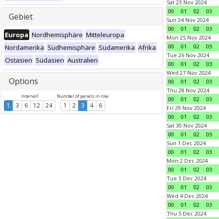
Sat 23 Nov 2024
00
01
02
03
Gebiet
Sun 24 Nov 2024
00
01
02
03
Europa
Nordhemisphäre
Mitteleuropa
Mon 25 Nov 2024
00
01
02
03
Nordamerika
Südhemisphäre
Südamerika
Afrika
Tue 26 Nov 2024
Ostasien
Südasien
Australien
00
01
02
03
Wed 27 Nov 2024
Options
00
01
02
03
Thu 28 Nov 2024
Intervall
Number of panels in row
00
01
02
03
1
3
6
12
24
1
2
3
4
6
Fri 29 Nov 2024
00
01
02
03
Sat 30 Nov 2024
00
01
02
03
Sun 1 Dec 2024
00
01
02
03
Mon 2 Dec 2024
00
01
02
03
Tue 3 Dec 2024
00
01
02
03
Wed 4 Dec 2024
00
01
02
03
Thu 5 Dec 2024