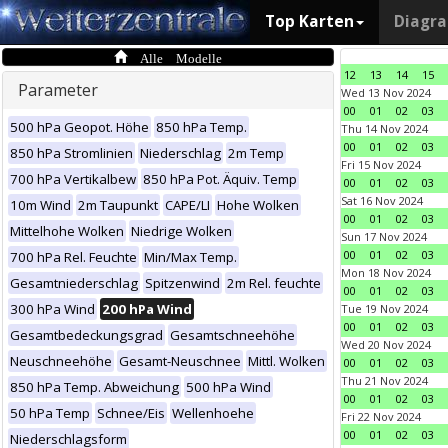
Top Karten
Diagr
Alle Modelle
12
13
14
15
Parameter
Wed 13 Nov 2024
00
01
02
03
500 hPa Geopot. Höhe
850 hPa Temp.
Thu 14 Nov 2024
00
01
02
03
850 hPa Stromlinien
Niederschlag
2m Temp
Fri 15 Nov 2024
700 hPa Vertikalbew
850 hPa Pot. Äquiv. Temp
00
01
02
03
Sat 16 Nov 2024
10m Wind
2m Taupunkt
CAPE/LI
Hohe Wolken
00
01
02
03
Mittelhohe Wolken
Niedrige Wolken
Sun 17 Nov 2024
00
01
02
03
700 hPa Rel. Feuchte
Min/Max Temp.
Mon 18 Nov 2024
Gesamtniederschlag
Spitzenwind
2m Rel. feuchte
00
01
02
03
300 hPa Wind
200 hPa Wind
Tue 19 Nov 2024
00
01
02
03
Gesamtbedeckungsgrad
Gesamtschneehöhe
Wed 20 Nov 2024
Neuschneehöhe
Gesamt-Neuschnee
Mittl. Wolken
00
01
02
03
Thu 21 Nov 2024
850 hPa Temp. Abweichung
500 hPa Wind
00
01
02
03
50 hPa Temp
Schnee/Eis
Wellenhoehe
Fri 22 Nov 2024
00
01
02
03
Niederschlagsform