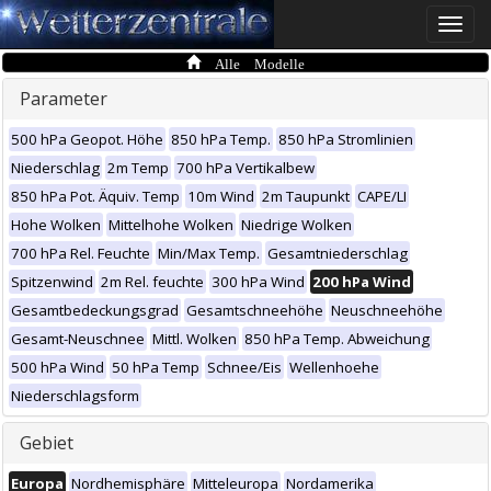
Toggle
naviga
Alle Modelle
Parameter
500 hPa Geopot. Höhe
850 hPa Temp.
850 hPa Stromlinien
Niederschlag
2m Temp
700 hPa Vertikalbew
850 hPa Pot. Äquiv. Temp
10m Wind
2m Taupunkt
CAPE/LI
Hohe Wolken
Mittelhohe Wolken
Niedrige Wolken
700 hPa Rel. Feuchte
Min/Max Temp.
Gesamtniederschlag
Spitzenwind
2m Rel. feuchte
300 hPa Wind
200 hPa Wind
Gesamtbedeckungsgrad
Gesamtschneehöhe
Neuschneehöhe
Gesamt-Neuschnee
Mittl. Wolken
850 hPa Temp. Abweichung
500 hPa Wind
50 hPa Temp
Schnee/Eis
Wellenhoehe
Niederschlagsform
Gebiet
Europa
Nordhemisphäre
Mitteleuropa
Nordamerika