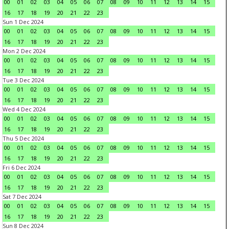
00
01
02
03
04
05
06
07
08
09
10
11
12
13
14
15
16
17
18
19
20
21
22
23
Sun 1 Dec 2024
00
01
02
03
04
05
06
07
08
09
10
11
12
13
14
15
16
17
18
19
20
21
22
23
Mon 2 Dec 2024
00
01
02
03
04
05
06
07
08
09
10
11
12
13
14
15
16
17
18
19
20
21
22
23
Tue 3 Dec 2024
00
01
02
03
04
05
06
07
08
09
10
11
12
13
14
15
16
17
18
19
20
21
22
23
Wed 4 Dec 2024
00
01
02
03
04
05
06
07
08
09
10
11
12
13
14
15
16
17
18
19
20
21
22
23
Thu 5 Dec 2024
00
01
02
03
04
05
06
07
08
09
10
11
12
13
14
15
16
17
18
19
20
21
22
23
Fri 6 Dec 2024
00
01
02
03
04
05
06
07
08
09
10
11
12
13
14
15
16
17
18
19
20
21
22
23
Sat 7 Dec 2024
00
01
02
03
04
05
06
07
08
09
10
11
12
13
14
15
16
17
18
19
20
21
22
23
Sun 8 Dec 2024