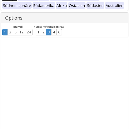
Südhemisphäre
Südamerika
Afrika
Ostasien
Südasien
Australien
Options
Intervall
Number of panels in row
1
3
6
12
24
1
2
3
4
6