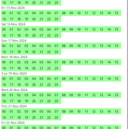
16
17
18
19
20
21
22
23
Fri 15 Nov 2024
00
01
02
03
04
05
06
07
08
09
10
11
12
13
14
15
16
17
18
19
20
21
22
23
Sat 16 Nov 2024
00
01
02
03
04
05
06
07
08
09
10
11
12
13
14
15
16
17
18
19
20
21
22
23
Sun 17 Nov 2024
00
01
02
03
04
05
06
07
08
09
10
11
12
13
14
15
16
17
18
19
20
21
22
23
Mon 18 Nov 2024
00
01
02
03
04
05
06
07
08
09
10
11
12
13
14
15
16
17
18
19
20
21
22
23
Tue 19 Nov 2024
00
01
02
03
04
05
06
07
08
09
10
11
12
13
14
15
16
17
18
19
20
21
22
23
Wed 20 Nov 2024
00
01
02
03
04
05
06
07
08
09
10
11
12
13
14
15
16
17
18
19
20
21
22
23
Thu 21 Nov 2024
00
01
02
03
04
05
06
07
08
09
10
11
12
13
14
15
16
17
18
19
20
21
22
23
Fri 22 Nov 2024
00
01
02
03
04
05
06
07
08
09
10
11
12
13
14
15