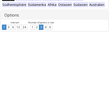
Südhemisphäre
Südamerika
Afrika
Ostasien
Südasien
Australien
Options
Intervall
Number of panels in row
1
3
6
12
24
1
2
3
4
6