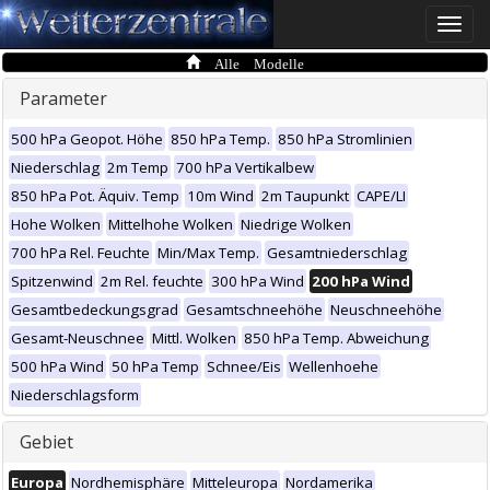
Toggle
naviga
Alle Modelle
Parameter
500 hPa Geopot. Höhe
850 hPa Temp.
850 hPa Stromlinien
Niederschlag
2m Temp
700 hPa Vertikalbew
850 hPa Pot. Äquiv. Temp
10m Wind
2m Taupunkt
CAPE/LI
Hohe Wolken
Mittelhohe Wolken
Niedrige Wolken
700 hPa Rel. Feuchte
Min/Max Temp.
Gesamtniederschlag
Spitzenwind
2m Rel. feuchte
300 hPa Wind
200 hPa Wind
Gesamtbedeckungsgrad
Gesamtschneehöhe
Neuschneehöhe
Gesamt-Neuschnee
Mittl. Wolken
850 hPa Temp. Abweichung
500 hPa Wind
50 hPa Temp
Schnee/Eis
Wellenhoehe
Niederschlagsform
Gebiet
Europa
Nordhemisphäre
Mitteleuropa
Nordamerika