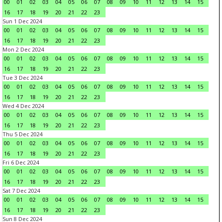
00
01
02
03
04
05
06
07
08
09
10
11
12
13
14
15
16
17
18
19
20
21
22
23
Sun 1 Dec 2024
00
01
02
03
04
05
06
07
08
09
10
11
12
13
14
15
16
17
18
19
20
21
22
23
Mon 2 Dec 2024
00
01
02
03
04
05
06
07
08
09
10
11
12
13
14
15
16
17
18
19
20
21
22
23
Tue 3 Dec 2024
00
01
02
03
04
05
06
07
08
09
10
11
12
13
14
15
16
17
18
19
20
21
22
23
Wed 4 Dec 2024
00
01
02
03
04
05
06
07
08
09
10
11
12
13
14
15
16
17
18
19
20
21
22
23
Thu 5 Dec 2024
00
01
02
03
04
05
06
07
08
09
10
11
12
13
14
15
16
17
18
19
20
21
22
23
Fri 6 Dec 2024
00
01
02
03
04
05
06
07
08
09
10
11
12
13
14
15
16
17
18
19
20
21
22
23
Sat 7 Dec 2024
00
01
02
03
04
05
06
07
08
09
10
11
12
13
14
15
16
17
18
19
20
21
22
23
Sun 8 Dec 2024