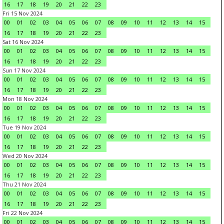
16
17
18
19
20
21
22
23
Fri 15 Nov 2024
00
01
02
03
04
05
06
07
08
09
10
11
12
13
14
15
16
17
18
19
20
21
22
23
Sat 16 Nov 2024
00
01
02
03
04
05
06
07
08
09
10
11
12
13
14
15
16
17
18
19
20
21
22
23
Sun 17 Nov 2024
00
01
02
03
04
05
06
07
08
09
10
11
12
13
14
15
16
17
18
19
20
21
22
23
Mon 18 Nov 2024
00
01
02
03
04
05
06
07
08
09
10
11
12
13
14
15
16
17
18
19
20
21
22
23
Tue 19 Nov 2024
00
01
02
03
04
05
06
07
08
09
10
11
12
13
14
15
16
17
18
19
20
21
22
23
Wed 20 Nov 2024
00
01
02
03
04
05
06
07
08
09
10
11
12
13
14
15
16
17
18
19
20
21
22
23
Thu 21 Nov 2024
00
01
02
03
04
05
06
07
08
09
10
11
12
13
14
15
16
17
18
19
20
21
22
23
Fri 22 Nov 2024
00
01
02
03
04
05
06
07
08
09
10
11
12
13
14
15