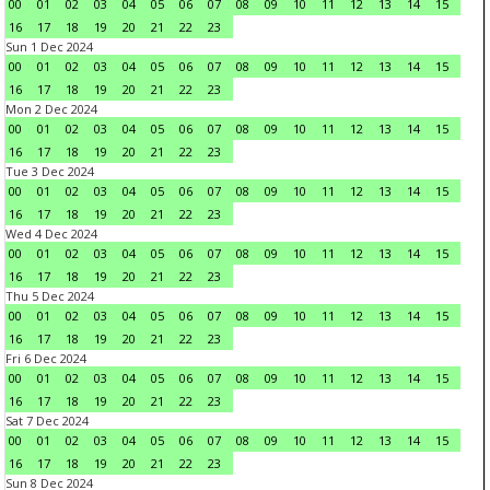
00
01
02
03
04
05
06
07
08
09
10
11
12
13
14
15
16
17
18
19
20
21
22
23
Sun 1 Dec 2024
00
01
02
03
04
05
06
07
08
09
10
11
12
13
14
15
16
17
18
19
20
21
22
23
Mon 2 Dec 2024
00
01
02
03
04
05
06
07
08
09
10
11
12
13
14
15
16
17
18
19
20
21
22
23
Tue 3 Dec 2024
00
01
02
03
04
05
06
07
08
09
10
11
12
13
14
15
16
17
18
19
20
21
22
23
Wed 4 Dec 2024
00
01
02
03
04
05
06
07
08
09
10
11
12
13
14
15
16
17
18
19
20
21
22
23
Thu 5 Dec 2024
00
01
02
03
04
05
06
07
08
09
10
11
12
13
14
15
16
17
18
19
20
21
22
23
Fri 6 Dec 2024
00
01
02
03
04
05
06
07
08
09
10
11
12
13
14
15
16
17
18
19
20
21
22
23
Sat 7 Dec 2024
00
01
02
03
04
05
06
07
08
09
10
11
12
13
14
15
16
17
18
19
20
21
22
23
Sun 8 Dec 2024