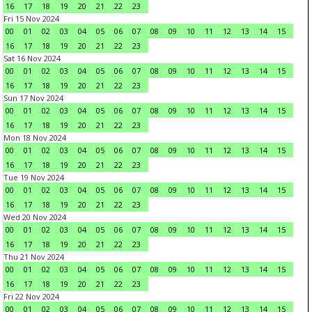
16
17
18
19
20
21
22
23
Fri 15 Nov 2024
00
01
02
03
04
05
06
07
08
09
10
11
12
13
14
15
16
17
18
19
20
21
22
23
Sat 16 Nov 2024
00
01
02
03
04
05
06
07
08
09
10
11
12
13
14
15
16
17
18
19
20
21
22
23
Sun 17 Nov 2024
00
01
02
03
04
05
06
07
08
09
10
11
12
13
14
15
16
17
18
19
20
21
22
23
Mon 18 Nov 2024
00
01
02
03
04
05
06
07
08
09
10
11
12
13
14
15
16
17
18
19
20
21
22
23
Tue 19 Nov 2024
00
01
02
03
04
05
06
07
08
09
10
11
12
13
14
15
16
17
18
19
20
21
22
23
Wed 20 Nov 2024
00
01
02
03
04
05
06
07
08
09
10
11
12
13
14
15
16
17
18
19
20
21
22
23
Thu 21 Nov 2024
00
01
02
03
04
05
06
07
08
09
10
11
12
13
14
15
16
17
18
19
20
21
22
23
Fri 22 Nov 2024
00
01
02
03
04
05
06
07
08
09
10
11
12
13
14
15