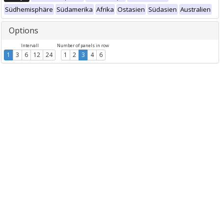
Südhemisphäre
Südamerika
Afrika
Ostasien
Südasien
Australien
Options
Intervall
Number of panels in row
1
3
6
12
24
1
2
3
4
6