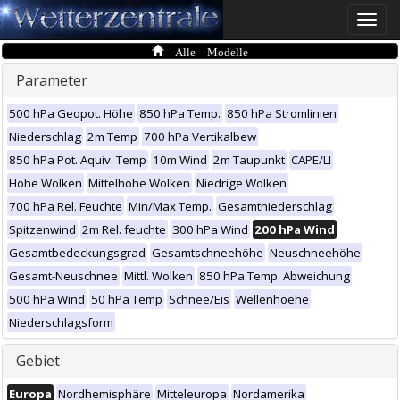
Toggle
naviga
Alle Modelle
Parameter
500 hPa Geopot. Höhe
850 hPa Temp.
850 hPa Stromlinien
Niederschlag
2m Temp
700 hPa Vertikalbew
850 hPa Pot. Äquiv. Temp
10m Wind
2m Taupunkt
CAPE/LI
Hohe Wolken
Mittelhohe Wolken
Niedrige Wolken
700 hPa Rel. Feuchte
Min/Max Temp.
Gesamtniederschlag
Spitzenwind
2m Rel. feuchte
300 hPa Wind
200 hPa Wind
Gesamtbedeckungsgrad
Gesamtschneehöhe
Neuschneehöhe
Gesamt-Neuschnee
Mittl. Wolken
850 hPa Temp. Abweichung
500 hPa Wind
50 hPa Temp
Schnee/Eis
Wellenhoehe
Niederschlagsform
Gebiet
Europa
Nordhemisphäre
Mitteleuropa
Nordamerika