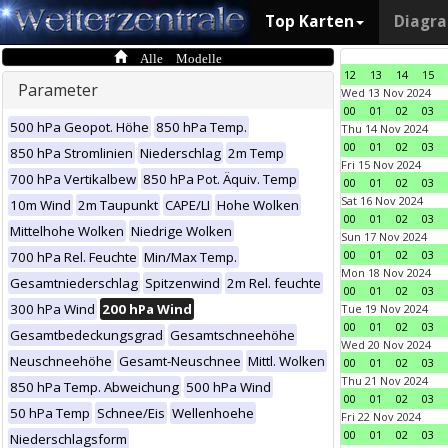
Top Karten
Diagr
Alle Modelle
12
13
14
15
Parameter
Wed 13 Nov 2024
00
01
02
03
500 hPa Geopot. Höhe
850 hPa Temp.
Thu 14 Nov 2024
00
01
02
03
850 hPa Stromlinien
Niederschlag
2m Temp
Fri 15 Nov 2024
700 hPa Vertikalbew
850 hPa Pot. Äquiv. Temp
00
01
02
03
Sat 16 Nov 2024
10m Wind
2m Taupunkt
CAPE/LI
Hohe Wolken
00
01
02
03
Mittelhohe Wolken
Niedrige Wolken
Sun 17 Nov 2024
00
01
02
03
700 hPa Rel. Feuchte
Min/Max Temp.
Mon 18 Nov 2024
Gesamtniederschlag
Spitzenwind
2m Rel. feuchte
00
01
02
03
300 hPa Wind
200 hPa Wind
Tue 19 Nov 2024
00
01
02
03
Gesamtbedeckungsgrad
Gesamtschneehöhe
Wed 20 Nov 2024
Neuschneehöhe
Gesamt-Neuschnee
Mittl. Wolken
00
01
02
03
Thu 21 Nov 2024
850 hPa Temp. Abweichung
500 hPa Wind
00
01
02
03
50 hPa Temp
Schnee/Eis
Wellenhoehe
Fri 22 Nov 2024
00
01
02
03
Niederschlagsform