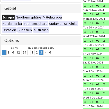
Sat 23 Nov 2024
00
01
02
03
Gebiet
Sun 24 Nov 2024
00
01
02
03
Europa
Nordhemisphäre
Mitteleuropa
Mon 25 Nov 2024
00
01
02
03
Nordamerika
Südhemisphäre
Südamerika
Afrika
Tue 26 Nov 2024
Ostasien
Südasien
Australien
00
01
02
03
Wed 27 Nov 2024
Options
00
01
02
03
Thu 28 Nov 2024
Intervall
Number of panels in row
00
01
02
03
1
3
6
12
24
1
2
3
4
6
Fri 29 Nov 2024
00
01
02
03
Sat 30 Nov 2024
00
01
02
03
Sun 1 Dec 2024
00
01
02
03
Mon 2 Dec 2024
00
01
02
03
Tue 3 Dec 2024
00
01
02
03
Wed 4 Dec 2024
00
01
02
03
Thu 5 Dec 2024