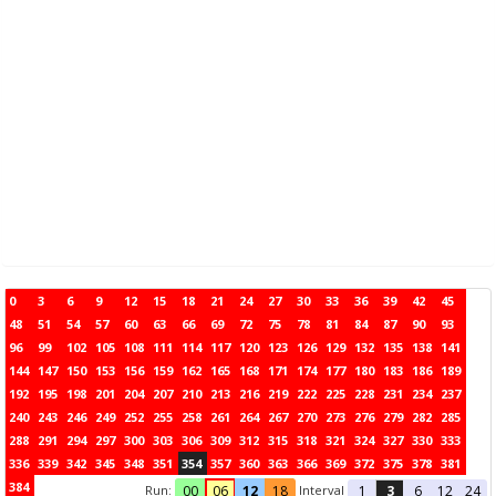
0
3
6
9
12
15
18
21
24
27
30
33
36
39
42
45
48
51
54
57
60
63
66
69
72
75
78
81
84
87
90
93
96
99
102
105
108
111
114
117
120
123
126
129
132
135
138
141
144
147
150
153
156
159
162
165
168
171
174
177
180
183
186
189
192
195
198
201
204
207
210
213
216
219
222
225
228
231
234
237
240
243
246
249
252
255
258
261
264
267
270
273
276
279
282
285
288
291
294
297
300
303
306
309
312
315
318
321
324
327
330
333
336
339
342
345
348
351
354
357
360
363
366
369
372
375
378
381
384
Run:
Interval
00
06
12
18
1
3
6
12
24