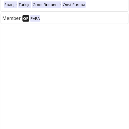
Spanje
Turkije
Groot-Brittannië
Oost-Europa
Member:
OP
PARA