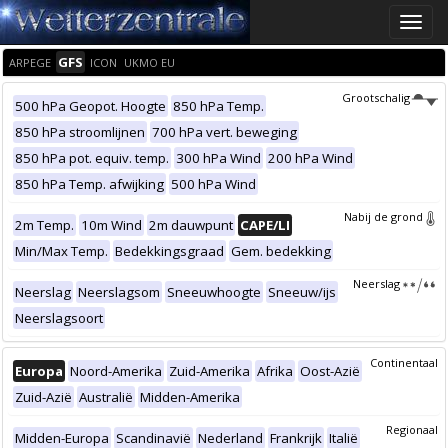
Toggle
naviga
GFS
ARPEGE
ICON
UKMO EU
Grootschalig
500 hPa Geopot. Hoogte
850 hPa Temp.
850 hPa stroomlijnen
700 hPa vert. beweging
850 hPa pot. equiv. temp.
300 hPa Wind
200 hPa Wind
850 hPa Temp. afwijking
500 hPa Wind
Nabij de grond
2m Temp.
10m Wind
2m dauwpunt
CAPE/LI
Min/Max Temp.
Bedekkingsgraad
Gem. bedekking
Neerslag
Neerslag
Neerslagsom
Sneeuwhoogte
Sneeuw/ijs
Neerslagsoort
Continentaal
Europa
Noord-Amerika
Zuid-Amerika
Afrika
Oost-Azië
Zuid-Azië
Australië
Midden-Amerika
Regionaal
Midden-Europa
Scandinavië
Nederland
Frankrijk
Italië