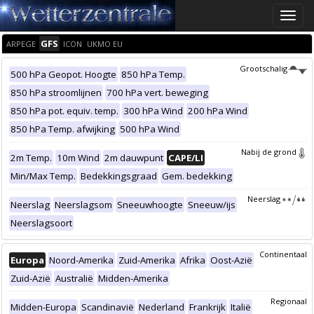
Toggle
naviga
GFS
ARPEGE
ICON
UKMO EU
Grootschalig
500 hPa Geopot. Hoogte
850 hPa Temp.
850 hPa stroomlijnen
700 hPa vert. beweging
850 hPa pot. equiv. temp.
300 hPa Wind
200 hPa Wind
850 hPa Temp. afwijking
500 hPa Wind
Nabij de grond
2m Temp.
10m Wind
2m dauwpunt
CAPE/LI
Min/Max Temp.
Bedekkingsgraad
Gem. bedekking
Neerslag
Neerslag
Neerslagsom
Sneeuwhoogte
Sneeuw/ijs
Neerslagsoort
Continentaal
Europa
Noord-Amerika
Zuid-Amerika
Afrika
Oost-Azië
Zuid-Azië
Australië
Midden-Amerika
Regionaal
Midden-Europa
Scandinavië
Nederland
Frankrijk
Italië