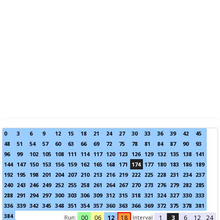
0
3
6
9
12
15
18
21
24
27
30
33
36
39
42
45
48
51
54
57
60
63
66
69
72
75
78
81
84
87
90
93
96
99
102
105
108
111
114
117
120
123
126
129
132
135
138
141
144
147
150
153
156
159
162
165
168
171
174
177
180
183
186
189
192
195
198
201
204
207
210
213
216
219
222
225
228
231
234
237
240
243
246
249
252
255
258
261
264
267
270
273
276
279
282
285
288
291
294
297
300
303
306
309
312
315
318
321
324
327
330
333
336
339
342
345
348
351
354
357
360
363
366
369
372
375
378
381
384
Run:
Interval
00
06
12
18
1
3
6
12
24