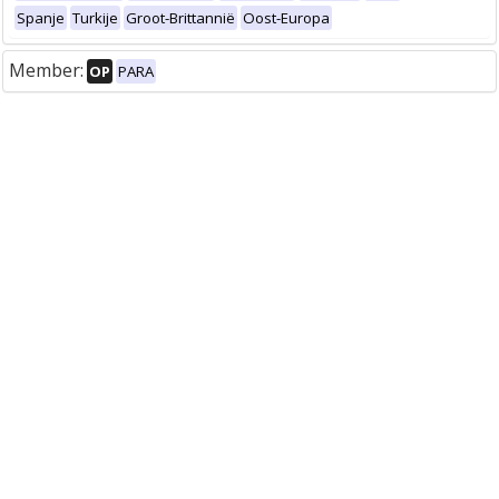
Spanje
Turkije
Groot-Brittannië
Oost-Europa
Member:
OP
PARA