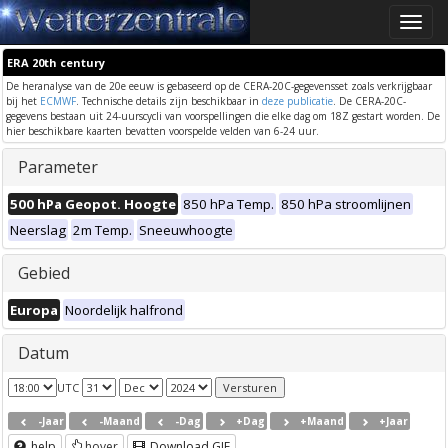
Toggle
naviga
ERA 20th century
De heranalyse van de 20e eeuw is gebaseerd op de CERA-20C-gegevensset zoals verkrijgbaar
bij het
ECMWF
. Technische details zijn beschikbaar in
deze publicatie
. De CERA-20C-
gegevens bestaan uit 24-uurscycli van voorspellingen die elke dag om 18Z gestart worden. De
hier beschikbare kaarten bevatten voorspelde velden van 6-24 uur.
Parameter
500 hPa Geopot. Hoogte
850 hPa Temp.
850 hPa stroomlijnen
Neerslag
2m Temp.
Sneeuwhoogte
Gebied
Europa
Noordelijk halfrond
Datum
UTC
-Jaar
-Maand
-Dag
+Dag
+Maand
+Jaar
help
hover
Download GIF