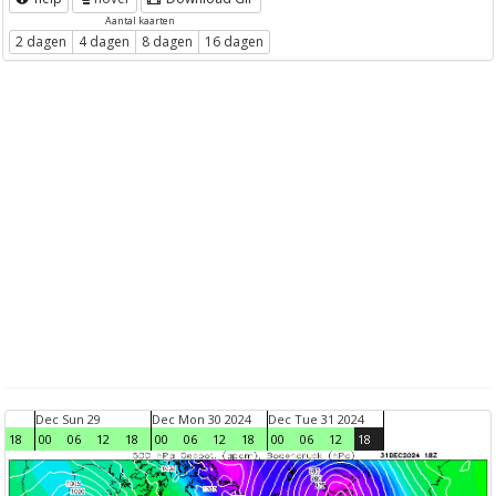
Aantal kaarten
2 dagen
4 dagen
8 dagen
16 dagen
Dec Sun 29
Dec Mon 30 2024
Dec Tue 31 2024
18
00
06
12
18
00
06
12
18
00
06
12
18