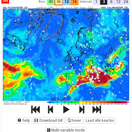
384
Run:
Interval
00
06
12
18
1
3
6
12
24
help
Download GIF
hover
Laad alle kaarten
Multi-variable mode