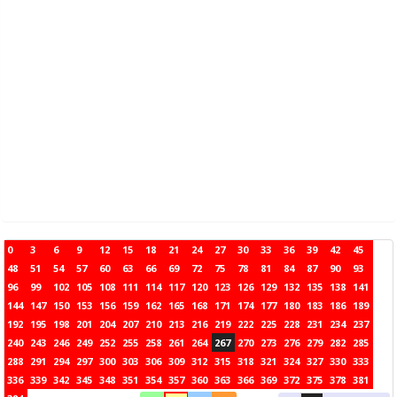
0
3
6
9
12
15
18
21
24
27
30
33
36
39
42
45
48
51
54
57
60
63
66
69
72
75
78
81
84
87
90
93
96
99
102
105
108
111
114
117
120
123
126
129
132
135
138
141
144
147
150
153
156
159
162
165
168
171
174
177
180
183
186
189
192
195
198
201
204
207
210
213
216
219
222
225
228
231
234
237
240
243
246
249
252
255
258
261
264
267
270
273
276
279
282
285
288
291
294
297
300
303
306
309
312
315
318
321
324
327
330
333
336
339
342
345
348
351
354
357
360
363
366
369
372
375
378
381