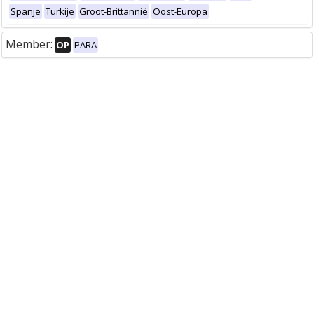
Spanje
Turkije
Groot-Brittannië
Oost-Europa
Member:
OP
PARA