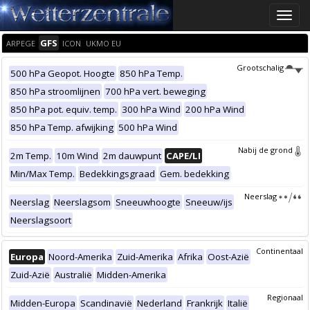
Toggle
naviga
GFS
ARPEGE
ICON
UKMO EU
Grootschalig
500 hPa Geopot. Hoogte
850 hPa Temp.
850 hPa stroomlijnen
700 hPa vert. beweging
850 hPa pot. equiv. temp.
300 hPa Wind
200 hPa Wind
850 hPa Temp. afwijking
500 hPa Wind
Nabij de grond
2m Temp.
10m Wind
2m dauwpunt
CAPE/LI
Min/Max Temp.
Bedekkingsgraad
Gem. bedekking
Neerslag
Neerslag
Neerslagsom
Sneeuwhoogte
Sneeuw/ijs
Neerslagsoort
Continentaal
Europa
Noord-Amerika
Zuid-Amerika
Afrika
Oost-Azië
Zuid-Azië
Australië
Midden-Amerika
Regionaal
Midden-Europa
Scandinavië
Nederland
Frankrijk
Italië