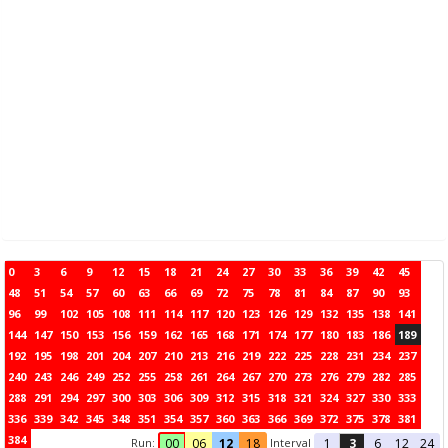
0
3
6
9
12
15
18
21
24
27
30
33
36
39
42
45
48
51
54
57
60
63
66
69
72
75
78
81
84
87
90
93
96
99
102
105
108
111
114
117
120
123
126
129
132
135
138
141
144
147
150
153
156
159
162
165
168
171
174
177
180
183
186
189
192
195
198
201
204
207
210
213
216
219
222
225
228
231
234
237
240
243
246
249
252
255
258
261
264
267
270
273
276
279
282
285
288
291
294
297
300
303
306
309
312
315
318
321
324
327
330
333
336
339
342
345
348
351
354
357
360
363
366
369
372
375
378
381
384
Run:
Interval
00
06
12
18
1
3
6
12
24