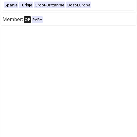
Spanje
Turkije
Groot-Brittannië
Oost-Europa
Member:
OP
PARA