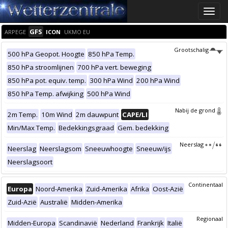
Toggle
naviga
GFS
ARPEGE
ICON
UKMO EU
Grootschalig
500 hPa Geopot. Hoogte
850 hPa Temp.
850 hPa stroomlijnen
700 hPa vert. beweging
850 hPa pot. equiv. temp.
300 hPa Wind
200 hPa Wind
850 hPa Temp. afwijking
500 hPa Wind
Nabij de grond
2m Temp.
10m Wind
2m dauwpunt
CAPE/LI
Min/Max Temp.
Bedekkingsgraad
Gem. bedekking
Neerslag
Neerslag
Neerslagsom
Sneeuwhoogte
Sneeuw/ijs
Neerslagsoort
Continentaal
Europa
Noord-Amerika
Zuid-Amerika
Afrika
Oost-Azië
Zuid-Azië
Australië
Midden-Amerika
Regionaal
Midden-Europa
Scandinavië
Nederland
Frankrijk
Italië