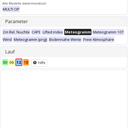
Alle Modelle deterministisch
MULTI OP
Parameter
2m Rel. feuchte
CAPE
Lifted index
Meteogramm
Meteogramm 10T
Wind
Meteogramm (png)
Bodennahe Werte
Freie Atmosphäre
Lauf
00
06
12
18
Hilfe