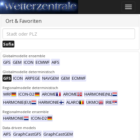
Toggle
naviga
Ort & Favoriten
Sofia
Globalmodelle ensemble
GFS
GEM
ICON
ECMWF
AIFS
Globalmodelle deterministisch
GFS
ICON
ARPEGE
NAVGEM
GEM
ECMWF
Regionalmodelle deterministisch
WRF
ICON-D2
AROME
AROME
HARMONIE(NL)
HARMONIE(EU)
HARMONIE
ALARO
UKMO
IRIE
Regionalmodelle ensemble
HARMONIE
ICON-D2
Data-driven models
AIFS
GraphCastGFS
GraphCastGEM