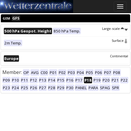
Toggle
naviga
GFS
GEM
Large-scale
500 hPa Geopot. Height
850 hPa Temp.
Surface
2m Temp.
Continental
Europe
Member:
OP
AVG
C00
P01
P02
P03
P04
P05
P06
P07
P08
P09
P10
P11
P12
P13
P14
P15
P16
P17
P18
P19
P20
P21
P22
P23
P24
P25
P26
P27
P28
P29
P30
PANEL
PARA
SPAG
SPR