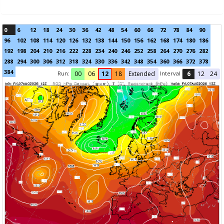
0
6
12
18
24
30
36
42
48
54
60
66
72
78
84
90
96
102
108
114
120
126
132
138
144
150
156
162
168
174
180
186
192
198
204
210
216
222
228
234
240
246
252
258
264
270
276
282
288
294
300
306
312
318
324
330
336
342
348
354
360
366
372
378
384
Run:
Interval
00
06
12
18
Extended
6
12
24