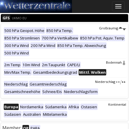
Toggle
naviga
GFS
UKMO EU
Großräumig
500 hPa Geopot. Höhe
850 hPa Temp.
850 hPa Stromlinien
700 hPa Vertikalbew
850 hPa Pot. Äquiv. Temp
300 hPa Wind
200 hPa Wind
850 hPa Temp. Abweichung
500 hPa Wind
Bodennah
2m Temp
10m Wind
2m Taupunkt
CAPE/LI
Min/Max Temp.
Gesamtbedeckungsgrad
Mittl. Wolken
Niederschlag
Niederschlag
Gesamtniederschlag
Gesamtschneehöhe
Schnee/Eis
Niederschlagsform
Kontinental
Europa
Nordamerika
Südamerika
Afrika
Ostasien
Südasien
Australien
Mittelamerika
Member:
OP
PARA