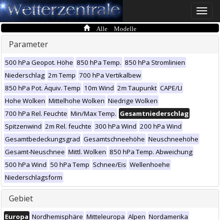
Toggle
naviga
Alle Modelle
Parameter
500 hPa Geopot. Höhe
850 hPa Temp.
850 hPa Stromlinien
Niederschlag
2m Temp
700 hPa Vertikalbew
850 hPa Pot. Äquiv. Temp
10m Wind
2m Taupunkt
CAPE/LI
Hohe Wolken
Mittelhohe Wolken
Niedrige Wolken
700 hPa Rel. Feuchte
Min/Max Temp.
Gesamtniederschlag
Spitzenwind
2m Rel. feuchte
300 hPa Wind
200 hPa Wind
Gesamtbedeckungsgrad
Gesamtschneehöhe
Neuschneehöhe
Gesamt-Neuschnee
Mittl. Wolken
850 hPa Temp. Abweichung
500 hPa Wind
50 hPa Temp
Schnee/Eis
Wellenhoehe
Niederschlagsform
Gebiet
Europa
Nordhemisphäre
Mitteleuropa
Alpen
Nordamerika