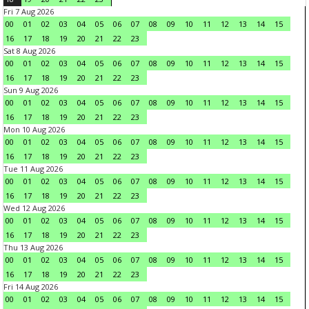
Fri 7 Aug 2026
00
01
02
03
04
05
06
07
08
09
10
11
12
13
14
15
16
17
18
19
20
21
22
23
Sat 8 Aug 2026
00
01
02
03
04
05
06
07
08
09
10
11
12
13
14
15
16
17
18
19
20
21
22
23
Sun 9 Aug 2026
00
01
02
03
04
05
06
07
08
09
10
11
12
13
14
15
16
17
18
19
20
21
22
23
Mon 10 Aug 2026
00
01
02
03
04
05
06
07
08
09
10
11
12
13
14
15
16
17
18
19
20
21
22
23
Tue 11 Aug 2026
00
01
02
03
04
05
06
07
08
09
10
11
12
13
14
15
16
17
18
19
20
21
22
23
Wed 12 Aug 2026
00
01
02
03
04
05
06
07
08
09
10
11
12
13
14
15
16
17
18
19
20
21
22
23
Thu 13 Aug 2026
00
01
02
03
04
05
06
07
08
09
10
11
12
13
14
15
16
17
18
19
20
21
22
23
Fri 14 Aug 2026
00
01
02
03
04
05
06
07
08
09
10
11
12
13
14
15