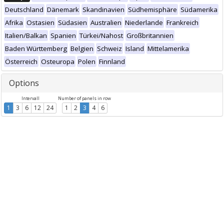
Deutschland
Dänemark
Skandinavien
Südhemisphäre
Südamerika
Afrika
Ostasien
Südasien
Australien
Niederlande
Frankreich
Italien/Balkan
Spanien
Türkei/Nahost
Großbritannien
Baden Württemberg
Belgien
Schweiz
Island
Mittelamerika
Österreich
Osteuropa
Polen
Finnland
Options
Intervall
Number of panels in row
1
3
6
12
24
1
2
3
4
6