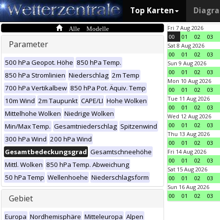
Top Karten
Diagr
Alle Modelle
Fri 7 Aug 2026
00
01
02
03
Parameter
Sat 8 Aug 2026
00
01
02
03
500 hPa Geopot. Höhe
850 hPa Temp.
Sun 9 Aug 2026
00
01
02
03
850 hPa Stromlinien
Niederschlag
2m Temp
Mon 10 Aug 2026
700 hPa Vertikalbew
850 hPa Pot. Äquiv. Temp
00
01
02
03
Tue 11 Aug 2026
10m Wind
2m Taupunkt
CAPE/LI
Hohe Wolken
00
01
02
03
Mittelhohe Wolken
Niedrige Wolken
Wed 12 Aug 2026
00
01
02
03
Min/Max Temp.
Gesamtniederschlag
Spitzenwind
Thu 13 Aug 2026
300 hPa Wind
200 hPa Wind
00
01
02
03
Gesamtbedeckungsgrad
Gesamtschneehöhe
Fri 14 Aug 2026
00
01
02
03
Mittl. Wolken
850 hPa Temp. Abweichung
Sat 15 Aug 2026
50 hPa Temp
Wellenhoehe
Niederschlagsform
00
01
02
03
Sun 16 Aug 2026
00
01
02
03
Gebiet
Europa
Nordhemisphäre
Mitteleuropa
Alpen