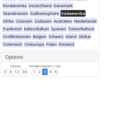
Nordamerika
Deutschland
Dänemark
Skandinavien
Südhemisphäre
Südamerika
Afrika
Ostasien
Südasien
Australien
Niederlande
Frankreich
Italien/Balkan
Spanien
Türkei/Nahost
Großbritannien
Belgien
Schweiz
Island
Global
Österreich
Osteuropa
Polen
Finnland
Options
Intervall
Number of panels in row
3
6
12
24
1
2
3
4
6