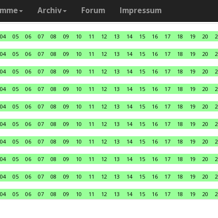
amme
Archiv
Forum
Impressum
04
05
06
07
08
09
10
11
12
13
14
15
16
17
18
19
20
2
04
05
06
07
08
09
10
11
12
13
14
15
16
17
18
19
20
2
04
05
06
07
08
09
10
11
12
13
14
15
16
17
18
19
20
2
04
05
06
07
08
09
10
11
12
13
14
15
16
17
18
19
20
2
04
05
06
07
08
09
10
11
12
13
14
15
16
17
18
19
20
2
04
05
06
07
08
09
10
11
12
13
14
15
16
17
18
19
20
2
04
05
06
07
08
09
10
11
12
13
14
15
16
17
18
19
20
2
04
05
06
07
08
09
10
11
12
13
14
15
16
17
18
19
20
2
04
05
06
07
08
09
10
11
12
13
14
15
16
17
18
19
20
2
04
05
06
07
08
09
10
11
12
13
14
15
16
17
18
19
20
2