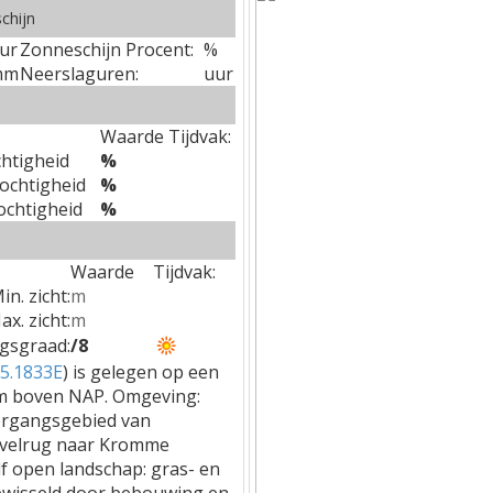
chijn
ur
Zonneschijn Procent:
%
mm
Neerslaguren:
uur
Waarde
Tijdvak:
chtigheid
%
Vochtigheid
%
Vochtigheid
%
Waarde
Tijdvak:
in. zicht:
m
ax. zicht:
m
gsgraad:
/8
 5.1833E
) is gelegen op een
m boven NAP. Omgeving:
ergangsgebied van
uvelrug naar Kromme
lf open landschap: gras- en