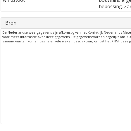
windstoot
bouwland afge
bebossing. Za
Bron
De Nederlandse weergegevens zijn afkomstig van het Koninklijk Nederlands Meteor
voor meer informatie over deze gegevens. De gegevens worden dagelijks om 9:0
sneeuwkaarten komen pas na enkele weken beschikbaar, omdat het KNMI deze ge