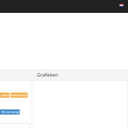
Grafieken
g wind
windstoot
n 10 cm temp