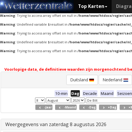
Top Karten
Diagr
Warning
: Undefined variable $resultset in
/home/www/htdocs/rogier/cache/nl
Warning
: Trying to access array offset on null in
/home/www/htdocs/rogier/cac
Warning
: Undefined variable $resultset in
/home/www/htdocs/rogier/cache/nl
Warning
: Trying to access array offset on null in
/home/www/htdocs/rogier/cac
Warning
: Undefined variable $resultset in
/home/www/htdocs/rogier/cache/nl
Warning
: Trying to access array offset on null in
/home/www/htdocs/rogier/cac
Voorlopige data, de definitieve waarden zijn morgenochtend b
Duitsland
Nederland
10-min
Dag
Decade
Maand
Seizoen
-Jaar
-Maand
-Dag
+Dag
+
Weergegevens van zaterdag 8 augustus 2026