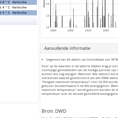
5.8 ° C
Karlsruhe
14
5.4 ° C
Karlsruhe
5.4 ° C
Karlsruhe
13
12
1880
1900
1920
1940
Aanvullende informatie
Gegevens van dit station zijn beschikbaar van 1876
Door op de waarden in de tabel te klikken krijg je ee
voorlopige gemiddelden van de huidige periode zijn
kunnen dus nog wijzigen. Wanneer 'Alle stations' word
extreemste waarde geselecteerd van alle KNMI station
"Hoogste maximum temperatuur" voor De Bilt worde
gekozen decade/maand in de Bilt weergegeven. Wan
maximum temperatuur" wordt gekozen worden de de
temperatuur over de decade gemiddeld weergegeve
Bron: DWD