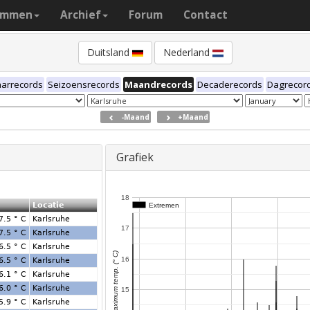
ammen
Archief
Forum
Contact
Duitsland
Nederland
aarrecords
Seizoensrecords
Maandrecords
Decaderecords
Dagrecor
-Maand
+Maand
Grafiek
18
n
Locatie
Extremen
Extremen
7.5 ° C
Karlsruhe
17
7.5 ° C
Karlsruhe
6.5 ° C
Karlsruhe
Dagmaximum temp. (° C)
16
6.5 ° C
Karlsruhe
6.1 ° C
Karlsruhe
6.0 ° C
Karlsruhe
15
5.9 ° C
Karlsruhe