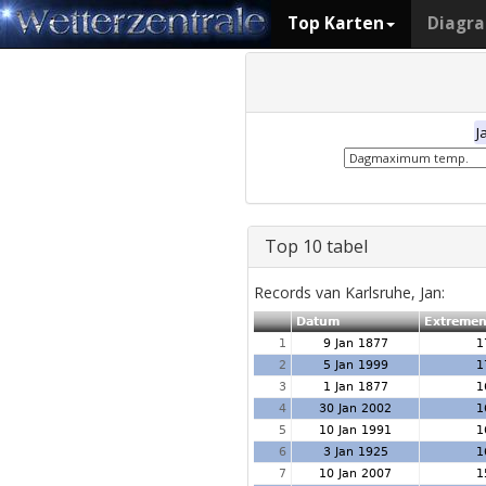
Top Karten
Diagr
J
Top 10 tabel
Records van Karlsruhe, Jan:
Datum
Extreme
1
9 Jan 1877
1
2
5 Jan 1999
1
3
1 Jan 1877
1
4
30 Jan 2002
1
5
10 Jan 1991
1
6
3 Jan 1925
1
7
10 Jan 2007
1