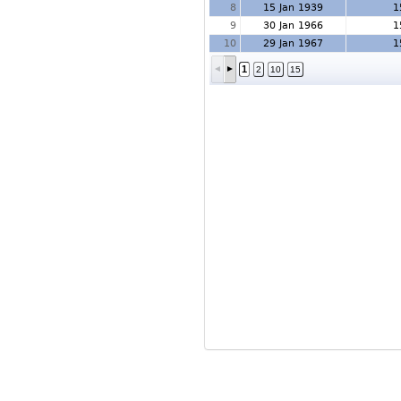
8
15 Jan 1939
1
9
30 Jan 1966
1
10
29 Jan 1967
1
1
2
10
15