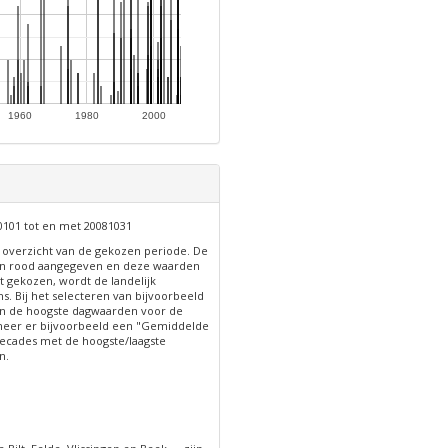
1960
1980
2000
0101 tot en met 20081031
n overzicht van de gekozen periode. De
 in rood aangegeven en deze waarden
t gekozen, wordt de landelijk
s. Bij het selecteren van bijvoorbeeld
n de hoogste dagwaarden voor de
neer er bijvoorbeeld een "Gemiddelde
cades met de hoogste/laagste
n.