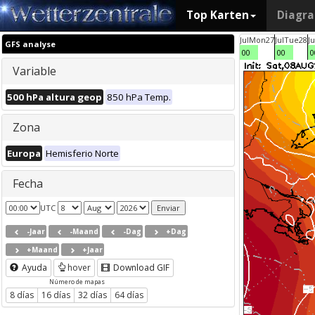
Top Karten
Diagr
Jul
Mon
27
Jul
Tue
28
Ju
GFS analyse
00
00
0
Variable
500 hPa altura geop
850 hPa Temp.
Zona
Europa
Hemisferio Norte
Fecha
UTC
-Jaar
-Maand
-Dag
+Dag
+Maand
+Jaar
Ayuda
hover
Download GIF
Número de mapas
8 días
16 días
32 días
64 días