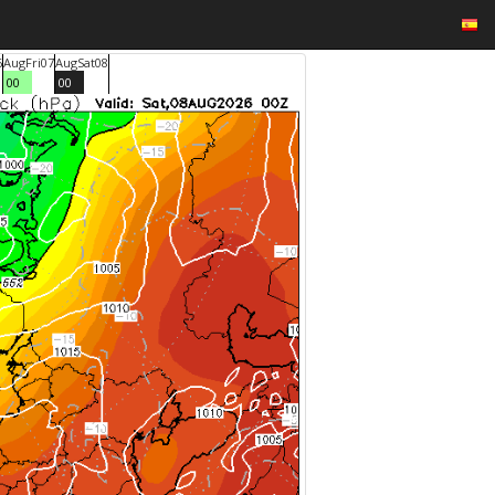
6
Aug
Fri
07
Aug
Sat
08
00
00