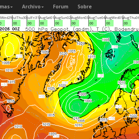
amas
Archivo
Forum
Sobre
l
Wed
29
Jul
Thu
30
Jul
Fri
31
Aug
Sat
01
Aug
Sun
02
Aug
Mon
03
Aug
Tue
04
Aug
Wed
05
Aug
Thu
0
0
00
00
00
00
00
00
00
00