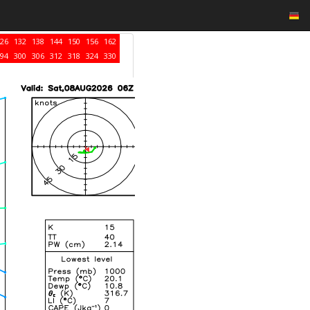
26
132
138
144
150
156
162
94
300
306
312
318
324
330