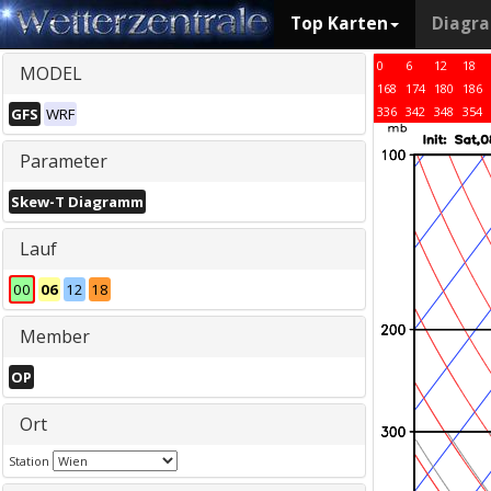
Top Karten
Diagr
0
6
12
18
MODEL
168
174
180
186
336
342
348
354
GFS
WRF
Parameter
Skew-T Diagramm
Lauf
00
06
12
18
Member
OP
Ort
Station