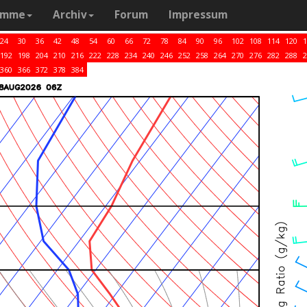
amme
Archiv
Forum
Impressum
24
30
36
42
48
54
60
66
72
78
84
90
96
102
108
114
120
1
192
198
204
210
216
222
228
234
240
246
252
258
264
270
276
282
288
2
360
366
372
378
384