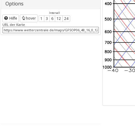
Options
Intervall
Hilfe
hover
1
3
6
12
24
URL der Karte