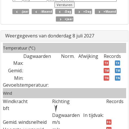
-Jaar
-Maand
-Dag
+Dag
+Maand
+Jaar
Weergegevens van donderdag 8 juli 2027
Temperatuur (°C)
Dagwaarden
Norm.
Afwijking
Records
Max:
TX
TX
Gemid.:
TM
TM
Min:
TN
TN
Gevoelstemperatuur:
Wind
Windkracht
Richting
Records
bft
Dagwaarden
In tijdvak:
Gemid. windsnelheid
m/s
FG