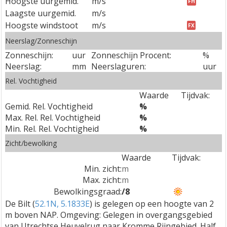
Hoogste uurgemid.
m/s
FH
Laagste uurgemid.
m/s
Hoogste windstoot
m/s
FX
Neerslag/Zonneschijn
Zonneschijn:
uur
Zonneschijn Procent:
%
Neerslag:
mm
Neerslaguren:
uur
Rel. Vochtigheid
Waarde
Tijdvak:
Gemid. Rel. Vochtigheid
%
Max. Rel. Rel. Vochtigheid
%
Min. Rel. Rel. Vochtigheid
%
Zicht/bewolking
Waarde
Tijdvak:
Min. zicht:
m
Max. zicht:
m
Bewolkingsgraad:
/8
De Bilt (
52.1N, 5.1833E
) is gelegen op een hoogte van 2
m boven NAP. Omgeving: Gelegen in overgangsgebied
van Utrechtse Heuvelrug naar Kromme Rijngebied. Half