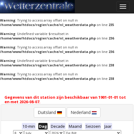
Toggle
Warning
: Undefined variable $resultset in
naviga
/home/www/htdocs/rogier/cache/nl_weatherdata.php
on line
235
Warning
: Trying to access array offset on null in
/home/www/htdocs/rogier/cache/nl_weatherdata.php
on line
235
Warning
: Undefined variable $resultset in
/home/www/htdocs/rogier/cache/nl_weatherdata.php
on line
236
Warning
: Trying to access array offset on null in
/home/www/htdocs/rogier/cache/nl_weatherdata.php
on line
236
Warning
: Undefined variable $resultset in
/home/www/htdocs/rogier/cache/nl_weatherdata.php
on line
238
Warning
: Trying to access array offset on null in
/home/www/htdocs/rogier/cache/nl_weatherdata.php
on line
238
Gegevens van dit station zijn beschikbaar van 1901-01-01 tot
en met 2026-08-07.
Duitsland
Nederland
10-min
Dag
Decade
Maand
Seizoen
Jaar