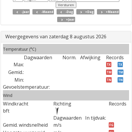
-Jaar
-Maand
-Dag
+Dag
+Maand
+Jaar
Weergegevens van zaterdag 8 augustus 2026
Temperatuur (°C)
Dagwaarden
Norm.
Afwijking
Records
Max:
TX
TX
Gemid.:
TM
TM
Min:
TN
TN
Gevoelstemperatuur:
Wind
Windkracht
Richting
Records
bft
Dagwaarden
In tijdvak:
Gemid. windsnelheid
m/s
FG