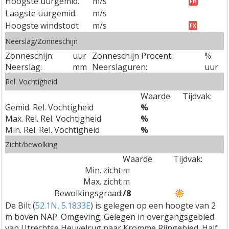
Hoogste uurgemid.
m/s
FH
Laagste uurgemid.
m/s
Hoogste windstoot
m/s
FX
Neerslag/Zonneschijn
Zonneschijn:
uur
Zonneschijn Procent:
%
Neerslag:
mm
Neerslaguren:
uur
Rel. Vochtigheid
Waarde
Tijdvak:
Gemid. Rel. Vochtigheid
%
Max. Rel. Rel. Vochtigheid
%
Min. Rel. Rel. Vochtigheid
%
Zicht/bewolking
Waarde
Tijdvak:
Min. zicht:
m
Max. zicht:
m
Bewolkingsgraad:
/8
De Bilt (
52.1N, 5.1833E
) is gelegen op een hoogte van 2
m boven NAP. Omgeving: Gelegen in overgangsgebied
van Utrechtse Heuvelrug naar Kromme Rijngebied. Half