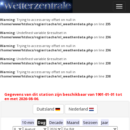
Toggle
Warning
: Undefined variable $resultset in
naviga
/home/www/htdocs/rogier/cache/nl_weatherdata.php
on line
235
Warning
: Trying to access array offset on null in
/home/www/htdocs/rogier/cache/nl_weatherdata.php
on line
235
Warning
: Undefined variable $resultset in
/home/www/htdocs/rogier/cache/nl_weatherdata.php
on line
236
Warning
: Trying to access array offset on null in
/home/www/htdocs/rogier/cache/nl_weatherdata.php
on line
236
Warning
: Undefined variable $resultset in
/home/www/htdocs/rogier/cache/nl_weatherdata.php
on line
238
Warning
: Trying to access array offset on null in
/home/www/htdocs/rogier/cache/nl_weatherdata.php
on line
238
Gegevens van dit station zijn beschikbaar van 1901-01-01 tot
en met 2026-08-06.
Duitsland
Nederland
10-min
Dag
Decade
Maand
Seizoen
Jaar