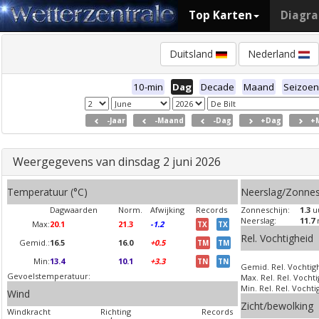
Top Karten
Diagr
Duitsland
Nederland
10-min
Dag
Decade
Maand
Seizoen
-Jaar
-Maand
-Dag
+Dag
+
Weergegevens van dinsdag 2 juni 2026
Temperatuur (°C)
Neerslag/Zonnes
Dagwaarden
Norm.
Afwijking
Records
Zonneschijn:
1.3
u
Neerslag:
11.7
Max:
20.1
21.3
-1.2
TX
TX
Rel. Vochtigheid
Gemid.:
16.5
16.0
+0.5
TM
TM
Min:
13.4
10.1
+3.3
TN
TN
Gemid. Rel. Vochtig
Gevoelstemperatuur:
Max. Rel. Rel. Vocht
Min. Rel. Rel. Vochti
Wind
Zicht/bewolking
Windkracht
Richting
Records