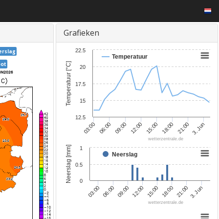
Grafieken
22.5
erslag
Temperatuur
oot
Temperatuur [°C]
20
17.5
15
12.5
21:00
15:00
09:00
03:00
3. Jun
18:00
12:00
06:00
wetterzentrale.de
Neerslag [mm]
1
Neerslag
0.5
0
3. Jun
21:00
18:00
15:00
12:00
09:00
06:00
03:00
wetterzentrale.de