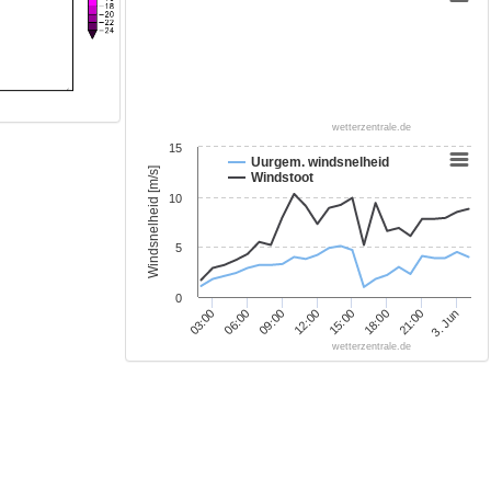
wetterzentrale.de
15
Uurgem. windsnelheid
Windsnelheid [m/s]
Windstoot
10
5
0
12:00
09:00
06:00
3. Jun
03:00
21:00
18:00
15:00
wetterzentrale.de