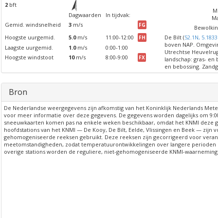
2
bft
Mi
Dagwaarden
In tijdvak:
Ma
Gemid. windsnelheid
3
m/s
FG
Bewolkin
Hoogste uurgemid.
5.0
m/s
11:00-12:00
De Bilt (
52.1N, 5.1833
FH
boven NAP. Omgevin
Laagste uurgemid.
1.0
m/s
0:00-1:00
Utrechtse Heuvelru
Hoogste windstoot
10
m/s
8:00-9:00
FX
landschap: gras- en
en bebossing. Zand
Bron
De Nederlandse weergegevens zijn afkomstig van het Koninklijk Nederlands Meteor
voor meer informatie over deze gegevens. De gegevens worden dagelijks om 9:0
sneeuwkaarten komen pas na enkele weken beschikbaar, omdat het KNMI deze geg
hoofdstations van het KNMI — De Kooy, De Bilt, Eelde, Vlissingen en Beek — zij
gehomogeniseerde reeksen gebruikt. Deze reeksen zijn gecorrigeerd voor veran
meetomstandigheden, zodat temperatuurontwikkelingen over langere perioden bet
overige stations worden de reguliere, niet-gehomogeniseerde KNMI-waarneming