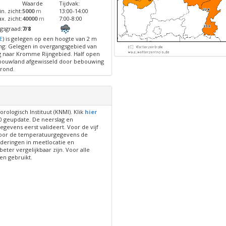
Waarde
Tijdvak:
n. zicht:
5000
m
13:00-14:00
x. zicht:
40000
m
7:00-8:00
gsgraad:
7/8
E
) is gelegen op een hoogte van 2 m
g: Gelegen in overgangsgebied van
g naar Kromme Rijngebied. Half open
 bouwland afgewisseld door bebouwing
grond.
ologisch Instituut (KNMI). Klik
hier
0 geupdate. De neerslag en
evens eerst valideert. Voor de vijf
n voor de temperatuurgegevens de
deringen in meetlocatie en
er vergelijkbaar zijn. Voor alle
en gebruikt.