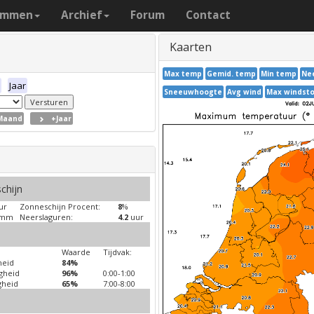
ammen
Archief
Forum
Contact
Kaarten
Max temp
Gemid. temp
Min temp
Ne
Jaar
Sneeuwhoogte
Avg wind
Max windst
Maand
+Jaar
chijn
ur
Zonneschijn Procent:
8
%
mm
Neerslaguren:
4.2
uur
Waarde
Tijdvak:
heid
84%
igheid
96%
0:00-1:00
gheid
65%
7:00-8:00