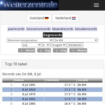
Toggle
naviga
Duitsland
Nederland
Jaarrecords
Seizoensrecords
Maandrecords
Decaderecords
Dagrecords
-Maand
-Dag
+Dag
+Maand
Top 10 tabel
Records van De Bilt, 8 Jul:
Datum
Extremen
Locatie
1
8 Jul 1991
17.5 ° C
De Bilt
2
8 Jul 2023
17.1 ° C
De Bilt
3
8 Jul 1970
17.0 ° C
De Bilt
4
8 Jul 2001
17.0 ° C
De Bilt
5
8 Jul 1983
16.6 ° C
De Bilt