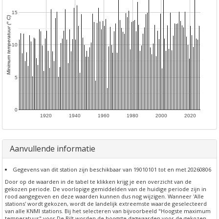
15
Minimum temperatuur (° C)
10
5
0
1920
1940
1960
1980
2000
2020
Aanvullende informatie
Gegevens van dit station zijn beschikbaar van 19010101 tot en met 20260806
Door op de waarden in de tabel te klikken krijg je een overzicht van de
gekozen periode. De voorlopige gemiddelden van de huidige periode zijn in
rood aangegeven en deze waarden kunnen dus nog wijzigen. Wanneer 'Alle
stations' wordt gekozen, wordt de landelijk extreemste waarde geselecteerd
van alle KNMI stations. Bij het selecteren van bijvoorbeeld "Hoogste maximum
temperatuur" voor De Bilt worden de hoogste dagwaarden voor de gekozen