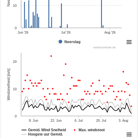
10
0
Jun '26
Jul '26
Aug '26
Neerslag
wetterzentrale.de
20
Windsnelheid [m/s]
10
0
8. Jun
22. Jun
6. Jul
20. Jul
3. Aug
Gemid. Wind Snelheid
Max. windstoot
Hoogste uur Gemid.