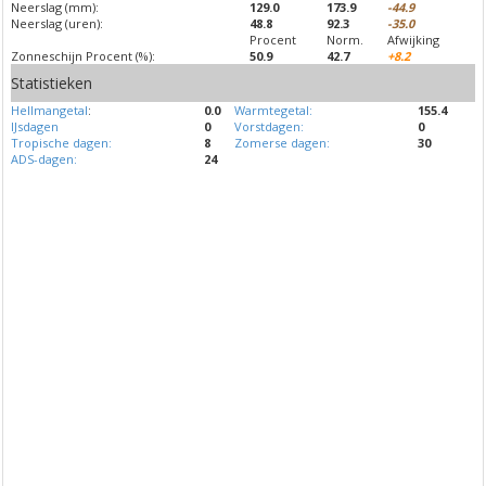
Neerslag (mm):
129.0
173.9
-44.9
Neerslag (uren):
48.8
92.3
-35.0
Procent
Norm.
Afwijking
Zonneschijn Procent (%):
50.9
42.7
+8.2
Statistieken
Hellmangetal
:
0.0
Warmtegetal:
155.4
IJsdagen
0
Vorstdagen:
0
Tropische dagen:
8
Zomerse dagen:
30
ADS-dagen:
24