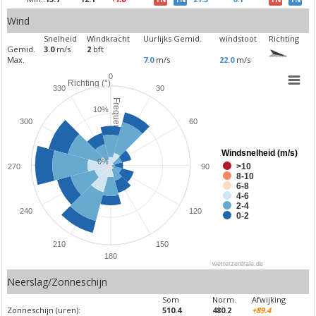
Wind
Snelheid
Windkracht
Uurlijks Gemid.
windstoot
Richting
Gemid.
3.0
m/s
2
bft
Max.
7.0
m/s
22.0
m/s
0
Richting (°)
330
30
Frequentie (%)
10%
300
60
Windsnelheid (m/s)
0%
>10
270
90
8-10
6-8
4-6
2-4
240
120
0-2
210
150
180
wetterzentrale.de
Neerslag/Zonneschijn
Som
Norm.
Afwijking
Zonneschijn (uren):
510.4
480.2
+89.4