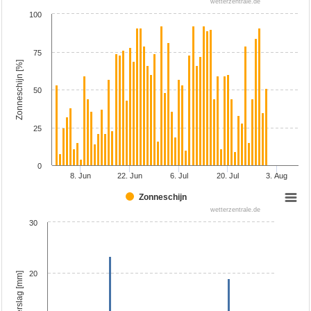
wetterzentrale.de
100
75
Zonneschijn [%]
50
25
0
8. Jun
22. Jun
6. Jul
20. Jul
3. Aug
Zonneschijn
wetterzentrale.de
30
20
Neerslag [mm]