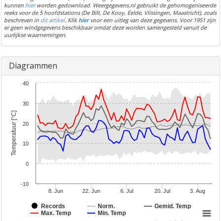
kunnen
hier
worden gedownload. Weergegevens.nl gebruikt de gehomogeniseerde
reeks voor de 5 hoofdstations (De Bilt, De Kooy, Eelde, Vlissingen, Maastricht), zoals
beschreven in
dit artikel
. Klik
hier
voor een uitleg van deze gegevens. Voor 1951 zijn
er geen windgegevens beschikbaar omdat deze worden samengesteld vanuit de
uurlijkse waarnemingen.
Diagrammen
40
30
Temperatuur [°C]
20
10
0
-10
8. Jun
22. Jun
6. Jul
20. Jul
3. Aug
Records
Norm.
Gemid. Temp
Max. Temp
Min. Temp