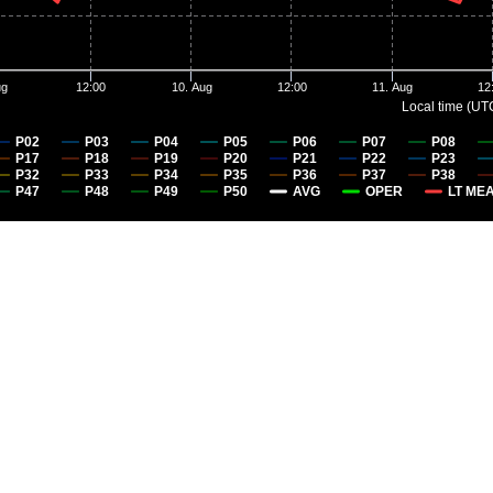
ug
12:00
10. Aug
12:00
11. Aug
12
Local time (UT
P02
P03
P04
P05
P06
P07
P08
P17
P18
P19
P20
P21
P22
P23
P32
P33
P34
P35
P36
P37
P38
P47
P48
P49
P50
AVG
OPER
LT MEA