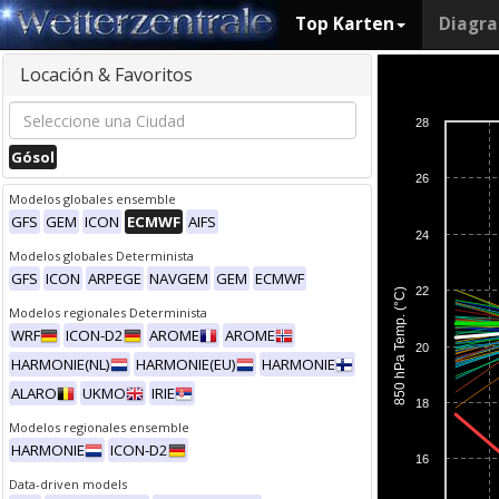
Top Karten
Diagr
Locación & Favoritos
28
Gósol
26
Modelos globales ensemble
GFS
GEM
ICON
ECMWF
AIFS
24
Modelos globales Determinista
GFS
ICON
ARPEGE
NAVGEM
GEM
ECMWF
22
850 hPa Temp. (°C)
Modelos regionales Determinista
WRF
ICON-D2
AROME
AROME
20
HARMONIE(NL)
HARMONIE(EU)
HARMONIE
ALARO
UKMO
IRIE
18
Modelos regionales ensemble
HARMONIE
ICON-D2
16
Data-driven models