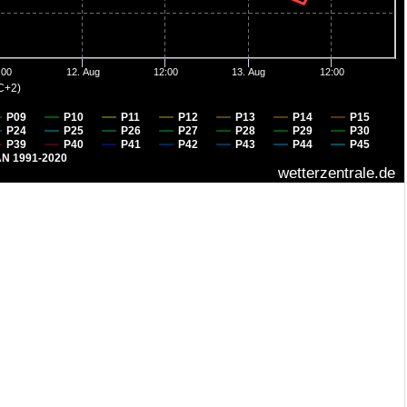
:00
12. Aug
12:00
13. Aug
12:00
C+2)
P09
P10
P11
P12
P13
P14
P15
P24
P25
P26
P27
P28
P29
P30
P39
P40
P41
P42
P43
P44
P45
N 1991-2020
wetterzentrale.de