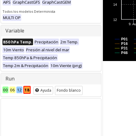
AIFS
GraphCastGFS
GraphCastGEM
14
Todos los modelos Determinista
MULTI OP
12
9. A
Variable
P01
850 hPa Temp.
Precipitación
2m Temp.
P16
P31
10m Viento
Presión al nivel del mar
P46
Temp 850hPa & Precipitación
Temp 2m & Precipitación
10m Viente (png)
Run
00
06
12
18
Ayuda
Fondo blanco