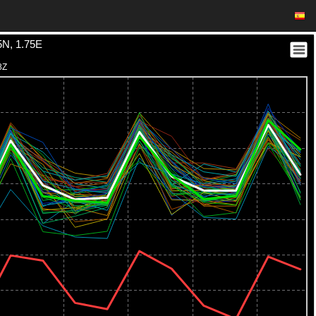
N, 1.75E
18Z