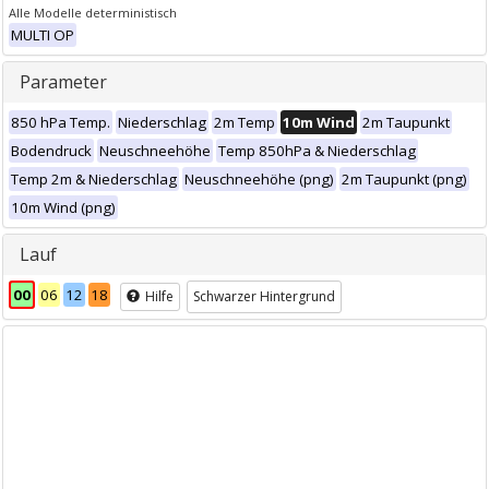
Alle Modelle deterministisch
MULTI OP
Parameter
850 hPa Temp.
Niederschlag
2m Temp
10m Wind
2m Taupunkt
Bodendruck
Neuschneehöhe
Temp 850hPa & Niederschlag
Temp 2m & Niederschlag
Neuschneehöhe (png)
2m Taupunkt (png)
10m Wind (png)
Lauf
00
06
12
18
Hilfe
Schwarzer Hintergrund