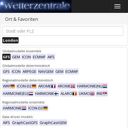
Toggle
naviga
Ort & Favoriten
London
Globalmodelle ensemble
GFS
GEM
ICON
ECMWF
AIFS
Globalmodelle deterministisch
GFS
ICON
ARPEGE
NAVGEM
GEM
ECMWF
Regionalmodelle deterministisch
WRF
ICON-D2
AROME
AROME
HARMONIE(NL)
HARMONIE(EU)
HARMONIE
ALARO
UKMO
IRIE
Regionalmodelle ensemble
HARMONIE
ICON-D2
Data-driven models
AIFS
GraphCastGFS
GraphCastGEM