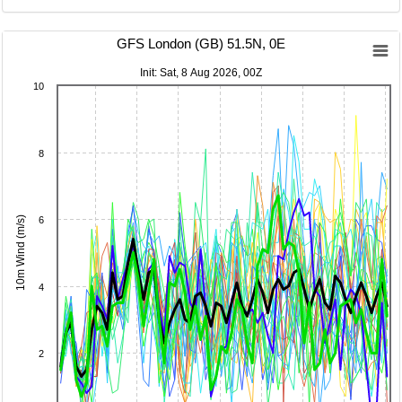
GFS London (GB) 51.5N, 0E
Init: Sat, 8 Aug 2026, 00Z
10
8
10m Wind (m/s)
6
4
2