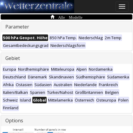
Toggle
naviga
Alle Modelle
Parameter
500 hPa Geopot. Höhe
850 hPa Temp.
Niederschlag
2m Temp
Gesamtbedeckungsgrad
Niederschlagsform
Gebiet
Europa
Nordhemisphäre
Mitteleuropa
Alpen
Nordamerika
Deutschland
Dänemark
Skandinavien
Südhemisphäre
Südamerika
Afrika
Ostasien
Südasien
Australien
Niederlande
Frankreich
Italien/Balkan
Spanien
Türkei/Nahost
Großbritannien
Belgien
Schweiz
Island
Global
Mittelamerika
Österreich
Osteuropa
Polen
Finnland
Options
Intervall
Number of panels in row