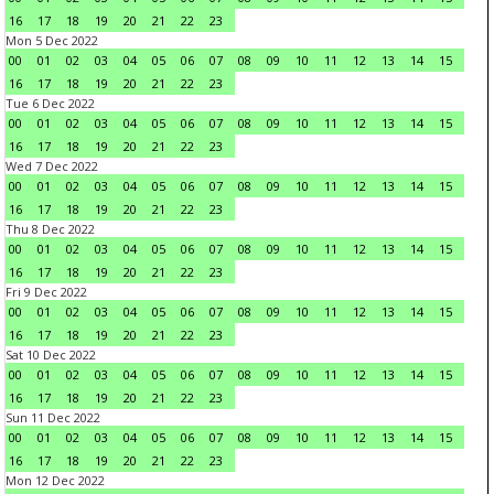
16
17
18
19
20
21
22
23
Mon 5 Dec 2022
00
01
02
03
04
05
06
07
08
09
10
11
12
13
14
15
16
17
18
19
20
21
22
23
Tue 6 Dec 2022
00
01
02
03
04
05
06
07
08
09
10
11
12
13
14
15
16
17
18
19
20
21
22
23
Wed 7 Dec 2022
00
01
02
03
04
05
06
07
08
09
10
11
12
13
14
15
16
17
18
19
20
21
22
23
Thu 8 Dec 2022
00
01
02
03
04
05
06
07
08
09
10
11
12
13
14
15
16
17
18
19
20
21
22
23
Fri 9 Dec 2022
00
01
02
03
04
05
06
07
08
09
10
11
12
13
14
15
16
17
18
19
20
21
22
23
Sat 10 Dec 2022
00
01
02
03
04
05
06
07
08
09
10
11
12
13
14
15
16
17
18
19
20
21
22
23
Sun 11 Dec 2022
00
01
02
03
04
05
06
07
08
09
10
11
12
13
14
15
16
17
18
19
20
21
22
23
Mon 12 Dec 2022