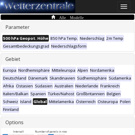
Toggle
naviga
Alle Modelle
Parameter
500 hPa Geopot. Höhe
850 hPa Temp.
Niederschlag
2m Temp
Gesamtbedeckungsgrad
Niederschlagsform
Gebiet
Europa
Nordhemisphäre
Mitteleuropa
Alpen
Nordamerika
Deutschland
Dänemark
Skandinavien
Südhemisphäre
Südamerika
Afrika
Ostasien
Südasien
Australien
Niederlande
Frankreich
Italien/Balkan
Spanien
Türkei/Nahost
Großbritannien
Belgien
Schweiz
Island
Global
Mittelamerika
Österreich
Osteuropa
Polen
Finnland
Options
Intervall
Number of panels in row