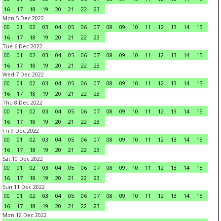
16
17
18
19
20
21
22
23
Mon 5 Dec 2022
00
01
02
03
04
05
06
07
08
09
10
11
12
13
14
15
16
17
18
19
20
21
22
23
Tue 6 Dec 2022
00
01
02
03
04
05
06
07
08
09
10
11
12
13
14
15
16
17
18
19
20
21
22
23
Wed 7 Dec 2022
00
01
02
03
04
05
06
07
08
09
10
11
12
13
14
15
16
17
18
19
20
21
22
23
Thu 8 Dec 2022
00
01
02
03
04
05
06
07
08
09
10
11
12
13
14
15
16
17
18
19
20
21
22
23
Fri 9 Dec 2022
00
01
02
03
04
05
06
07
08
09
10
11
12
13
14
15
16
17
18
19
20
21
22
23
Sat 10 Dec 2022
00
01
02
03
04
05
06
07
08
09
10
11
12
13
14
15
16
17
18
19
20
21
22
23
Sun 11 Dec 2022
00
01
02
03
04
05
06
07
08
09
10
11
12
13
14
15
16
17
18
19
20
21
22
23
Mon 12 Dec 2022