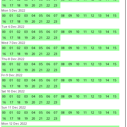
16
17
18
19
20
21
22
23
Mon 5 Dec 2022
00
01
02
03
04
05
06
07
08
09
10
11
12
13
14
15
16
17
18
19
20
21
22
23
Tue 6 Dec 2022
00
01
02
03
04
05
06
07
08
09
10
11
12
13
14
15
16
17
18
19
20
21
22
23
Wed 7 Dec 2022
00
01
02
03
04
05
06
07
08
09
10
11
12
13
14
15
16
17
18
19
20
21
22
23
Thu 8 Dec 2022
00
01
02
03
04
05
06
07
08
09
10
11
12
13
14
15
16
17
18
19
20
21
22
23
Fri 9 Dec 2022
00
01
02
03
04
05
06
07
08
09
10
11
12
13
14
15
16
17
18
19
20
21
22
23
Sat 10 Dec 2022
00
01
02
03
04
05
06
07
08
09
10
11
12
13
14
15
16
17
18
19
20
21
22
23
Sun 11 Dec 2022
00
01
02
03
04
05
06
07
08
09
10
11
12
13
14
15
16
17
18
19
20
21
22
23
Mon 12 Dec 2022