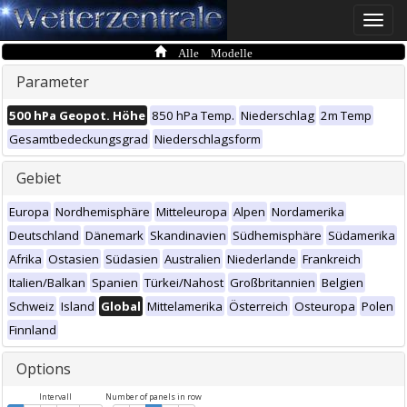
Toggle
naviga
Alle Modelle
Parameter
500 hPa Geopot. Höhe
850 hPa Temp.
Niederschlag
2m Temp
Gesamtbedeckungsgrad
Niederschlagsform
Gebiet
Europa
Nordhemisphäre
Mitteleuropa
Alpen
Nordamerika
Deutschland
Dänemark
Skandinavien
Südhemisphäre
Südamerika
Afrika
Ostasien
Südasien
Australien
Niederlande
Frankreich
Italien/Balkan
Spanien
Türkei/Nahost
Großbritannien
Belgien
Schweiz
Island
Global
Mittelamerika
Österreich
Osteuropa
Polen
Finnland
Options
Intervall
Number of panels in row