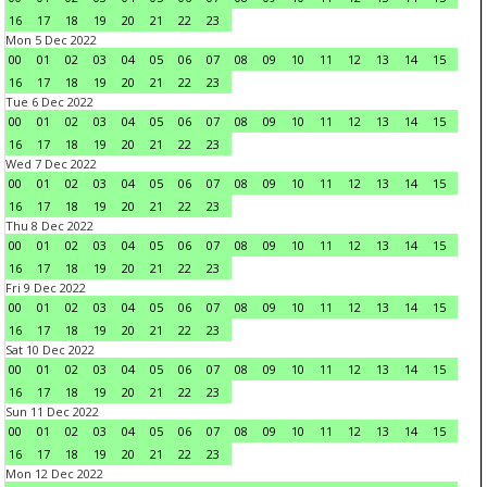
16
17
18
19
20
21
22
23
Mon 5 Dec 2022
00
01
02
03
04
05
06
07
08
09
10
11
12
13
14
15
16
17
18
19
20
21
22
23
Tue 6 Dec 2022
00
01
02
03
04
05
06
07
08
09
10
11
12
13
14
15
16
17
18
19
20
21
22
23
Wed 7 Dec 2022
00
01
02
03
04
05
06
07
08
09
10
11
12
13
14
15
16
17
18
19
20
21
22
23
Thu 8 Dec 2022
00
01
02
03
04
05
06
07
08
09
10
11
12
13
14
15
16
17
18
19
20
21
22
23
Fri 9 Dec 2022
00
01
02
03
04
05
06
07
08
09
10
11
12
13
14
15
16
17
18
19
20
21
22
23
Sat 10 Dec 2022
00
01
02
03
04
05
06
07
08
09
10
11
12
13
14
15
16
17
18
19
20
21
22
23
Sun 11 Dec 2022
00
01
02
03
04
05
06
07
08
09
10
11
12
13
14
15
16
17
18
19
20
21
22
23
Mon 12 Dec 2022