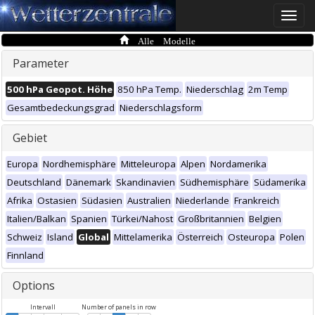
Toggle
naviga
Alle Modelle
Parameter
500 hPa Geopot. Höhe
850 hPa Temp.
Niederschlag
2m Temp
Gesamtbedeckungsgrad
Niederschlagsform
Gebiet
Europa
Nordhemisphäre
Mitteleuropa
Alpen
Nordamerika
Deutschland
Dänemark
Skandinavien
Südhemisphäre
Südamerika
Afrika
Ostasien
Südasien
Australien
Niederlande
Frankreich
Italien/Balkan
Spanien
Türkei/Nahost
Großbritannien
Belgien
Schweiz
Island
Global
Mittelamerika
Österreich
Osteuropa
Polen
Finnland
Options
Intervall
Number of panels in row