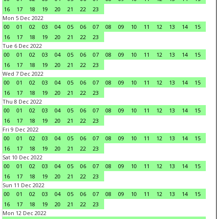
16
17
18
19
20
21
22
23
Mon 5 Dec 2022
00
01
02
03
04
05
06
07
08
09
10
11
12
13
14
15
16
17
18
19
20
21
22
23
Tue 6 Dec 2022
00
01
02
03
04
05
06
07
08
09
10
11
12
13
14
15
16
17
18
19
20
21
22
23
Wed 7 Dec 2022
00
01
02
03
04
05
06
07
08
09
10
11
12
13
14
15
16
17
18
19
20
21
22
23
Thu 8 Dec 2022
00
01
02
03
04
05
06
07
08
09
10
11
12
13
14
15
16
17
18
19
20
21
22
23
Fri 9 Dec 2022
00
01
02
03
04
05
06
07
08
09
10
11
12
13
14
15
16
17
18
19
20
21
22
23
Sat 10 Dec 2022
00
01
02
03
04
05
06
07
08
09
10
11
12
13
14
15
16
17
18
19
20
21
22
23
Sun 11 Dec 2022
00
01
02
03
04
05
06
07
08
09
10
11
12
13
14
15
16
17
18
19
20
21
22
23
Mon 12 Dec 2022