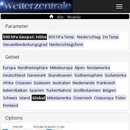
Toggle
naviga
Alle Modelle
Parameter
500 hPa Geopot. Höhe
850 hPa Temp.
Niederschlag
2m Temp
Gesamtbedeckungsgrad
Niederschlagsform
Gebiet
Europa
Nordhemisphäre
Mitteleuropa
Alpen
Nordamerika
Deutschland
Dänemark
Skandinavien
Südhemisphäre
Südamerika
Afrika
Ostasien
Südasien
Australien
Niederlande
Frankreich
Italien/Balkan
Spanien
Türkei/Nahost
Großbritannien
Belgien
Schweiz
Island
Global
Mittelamerika
Österreich
Osteuropa
Polen
Finnland
Options
Intervall
Number of panels in row