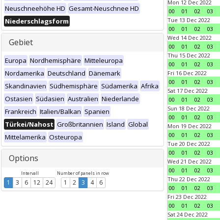
Mon 12 Dec 2022
Neuschneehöhe HD
Gesamt-Neuschnee HD
00
01
02
03
Tue 13 Dec 2022
Niederschlagsform
00
01
02
03
Wed 14 Dec 2022
Gebiet
00
01
02
03
Thu 15 Dec 2022
Europa
Nordhemisphäre
Mitteleuropa
00
01
02
03
Nordamerika
Deutschland
Dänemark
Fri 16 Dec 2022
00
01
02
03
Skandinavien
Südhemisphäre
Südamerika
Afrika
Sat 17 Dec 2022
Ostasien
Südasien
Australien
Niederlande
00
01
02
03
Sun 18 Dec 2022
Frankreich
Italien/Balkan
Spanien
00
01
02
03
Türkei/Nahost
Großbritannien
Island
Global
Mon 19 Dec 2022
00
01
02
03
Mittelamerika
Osteuropa
Tue 20 Dec 2022
00
01
02
03
Options
Wed 21 Dec 2022
00
01
02
03
Intervall
Number of panels in row
Thu 22 Dec 2022
1
3
6
12
24
1
2
3
4
6
00
01
02
03
Fri 23 Dec 2022
00
01
02
03
Sat 24 Dec 2022