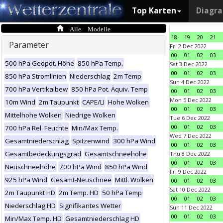
Top Karten
Diagr
Alle Modelle
18
19
20
21
Parameter
Fri 2 Dec 2022
00
01
02
03
500 hPa Geopot. Höhe
850 hPa Temp.
Sat 3 Dec 2022
00
01
02
03
850 hPa Stromlinien
Niederschlag
2m Temp
Sun 4 Dec 2022
700 hPa Vertikalbew
850 hPa Pot. Äquiv. Temp
00
01
02
03
Mon 5 Dec 2022
10m Wind
2m Taupunkt
CAPE/LI
Hohe Wolken
00
01
02
03
Mittelhohe Wolken
Niedrige Wolken
Tue 6 Dec 2022
00
01
02
03
700 hPa Rel. Feuchte
Min/Max Temp.
Wed 7 Dec 2022
Gesamtniederschlag
Spitzenwind
300 hPa Wind
00
01
02
03
Gesamtbedeckungsgrad
Gesamtschneehöhe
Thu 8 Dec 2022
00
01
02
03
Neuschneehöhe
700 hPa Wind
850 hPa Wind
Fri 9 Dec 2022
925 hPa Wind
Gesamt-Neuschnee
Mittl. Wolken
00
01
02
03
Sat 10 Dec 2022
2m Taupunkt HD
2m Temp. HD
50 hPa Temp
00
01
02
03
Niederschlag HD
Signifikantes Wetter
Sun 11 Dec 2022
00
01
02
03
Min/Max Temp. HD
Gesamtniederschlag HD