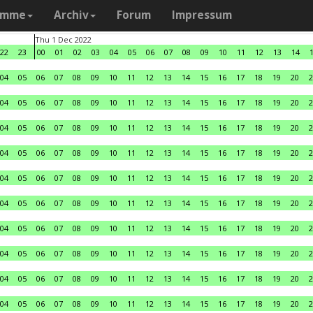
amme
Archiv
Forum
Impressum
Thu 1 Dec 2022
22
23
00
01
02
03
04
05
06
07
08
09
10
11
12
13
14
04
05
06
07
08
09
10
11
12
13
14
15
16
17
18
19
20
2
04
05
06
07
08
09
10
11
12
13
14
15
16
17
18
19
20
2
04
05
06
07
08
09
10
11
12
13
14
15
16
17
18
19
20
2
04
05
06
07
08
09
10
11
12
13
14
15
16
17
18
19
20
2
04
05
06
07
08
09
10
11
12
13
14
15
16
17
18
19
20
2
04
05
06
07
08
09
10
11
12
13
14
15
16
17
18
19
20
2
04
05
06
07
08
09
10
11
12
13
14
15
16
17
18
19
20
2
04
05
06
07
08
09
10
11
12
13
14
15
16
17
18
19
20
2
04
05
06
07
08
09
10
11
12
13
14
15
16
17
18
19
20
2
04
05
06
07
08
09
10
11
12
13
14
15
16
17
18
19
20
2