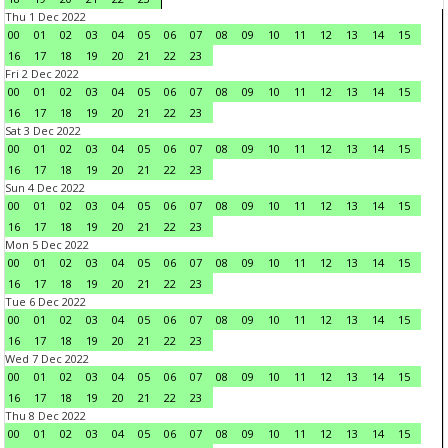
Thu 1 Dec 2022
00
01
02
03
04
05
06
07
08
09
10
11
12
13
14
15
16
17
18
19
20
21
22
23
Fri 2 Dec 2022
00
01
02
03
04
05
06
07
08
09
10
11
12
13
14
15
16
17
18
19
20
21
22
23
Sat 3 Dec 2022
00
01
02
03
04
05
06
07
08
09
10
11
12
13
14
15
16
17
18
19
20
21
22
23
Sun 4 Dec 2022
00
01
02
03
04
05
06
07
08
09
10
11
12
13
14
15
16
17
18
19
20
21
22
23
Mon 5 Dec 2022
00
01
02
03
04
05
06
07
08
09
10
11
12
13
14
15
16
17
18
19
20
21
22
23
Tue 6 Dec 2022
00
01
02
03
04
05
06
07
08
09
10
11
12
13
14
15
16
17
18
19
20
21
22
23
Wed 7 Dec 2022
00
01
02
03
04
05
06
07
08
09
10
11
12
13
14
15
16
17
18
19
20
21
22
23
Thu 8 Dec 2022
00
01
02
03
04
05
06
07
08
09
10
11
12
13
14
15