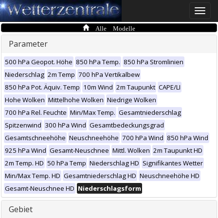
Toggle
naviga
Alle Modelle
Parameter
500 hPa Geopot. Höhe
850 hPa Temp.
850 hPa Stromlinien
Niederschlag
2m Temp
700 hPa Vertikalbew
850 hPa Pot. Äquiv. Temp
10m Wind
2m Taupunkt
CAPE/LI
Hohe Wolken
Mittelhohe Wolken
Niedrige Wolken
700 hPa Rel. Feuchte
Min/Max Temp.
Gesamtniederschlag
Spitzenwind
300 hPa Wind
Gesamtbedeckungsgrad
Gesamtschneehöhe
Neuschneehöhe
700 hPa Wind
850 hPa Wind
925 hPa Wind
Gesamt-Neuschnee
Mittl. Wolken
2m Taupunkt HD
2m Temp. HD
50 hPa Temp
Niederschlag HD
Signifikantes Wetter
Min/Max Temp. HD
Gesamtniederschlag HD
Neuschneehöhe HD
Gesamt-Neuschnee HD
Niederschlagsform
Gebiet