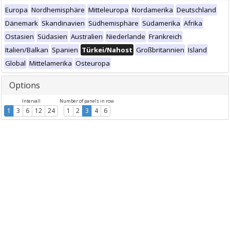
Europa
Nordhemisphäre
Mitteleuropa
Nordamerika
Deutschland
Dänemark
Skandinavien
Südhemisphäre
Südamerika
Afrika
Ostasien
Südasien
Australien
Niederlande
Frankreich
Italien/Balkan
Spanien
Türkei/Nahost
Großbritannien
Island
Global
Mittelamerika
Osteuropa
Options
Intervall
Number of panels in row
1
3
6
12
24
1
2
3
4
6