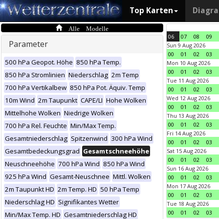
Top Karten
Diagr
Alle Modelle
06
07
08
09
Parameter
Sun 9 Aug 2026
00
01
02
03
500 hPa Geopot. Höhe
850 hPa Temp.
Mon 10 Aug 2026
00
01
02
03
850 hPa Stromlinien
Niederschlag
2m Temp
Tue 11 Aug 2026
700 hPa Vertikalbew
850 hPa Pot. Äquiv. Temp
00
01
02
03
Wed 12 Aug 2026
10m Wind
2m Taupunkt
CAPE/LI
Hohe Wolken
00
01
02
03
Mittelhohe Wolken
Niedrige Wolken
Thu 13 Aug 2026
00
01
02
03
700 hPa Rel. Feuchte
Min/Max Temp.
Fri 14 Aug 2026
Gesamtniederschlag
Spitzenwind
300 hPa Wind
00
01
02
03
Gesamtbedeckungsgrad
Gesamtschneehöhe
Sat 15 Aug 2026
00
01
02
03
Neuschneehöhe
700 hPa Wind
850 hPa Wind
Sun 16 Aug 2026
925 hPa Wind
Gesamt-Neuschnee
Mittl. Wolken
00
01
02
03
Mon 17 Aug 2026
2m Taupunkt HD
2m Temp. HD
50 hPa Temp
00
01
02
03
Niederschlag HD
Signifikantes Wetter
Tue 18 Aug 2026
00
01
02
03
Min/Max Temp. HD
Gesamtniederschlag HD