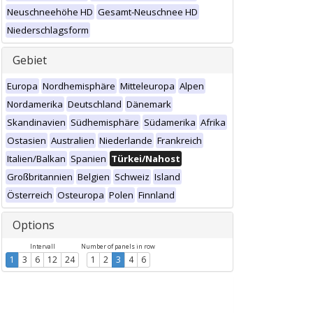
Neuschneehöhe HD
Gesamt-Neuschnee HD
Niederschlagsform
Gebiet
Europa
Nordhemisphäre
Mitteleuropa
Alpen
Nordamerika
Deutschland
Dänemark
Skandinavien
Südhemisphäre
Südamerika
Afrika
Ostasien
Australien
Niederlande
Frankreich
Italien/Balkan
Spanien
Türkei/Nahost
Großbritannien
Belgien
Schweiz
Island
Österreich
Osteuropa
Polen
Finnland
Options
Intervall
Number of panels in row
1
3
6
12
24
1
2
3
4
6