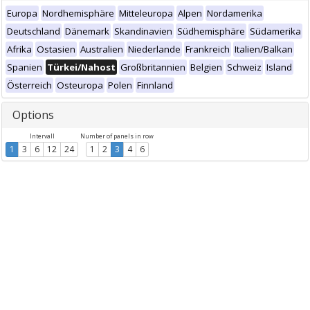
Europa
Nordhemisphäre
Mitteleuropa
Alpen
Nordamerika
Deutschland
Dänemark
Skandinavien
Südhemisphäre
Südamerika
Afrika
Ostasien
Australien
Niederlande
Frankreich
Italien/Balkan
Spanien
Türkei/Nahost
Großbritannien
Belgien
Schweiz
Island
Österreich
Osteuropa
Polen
Finnland
Options
Intervall
Number of panels in row
1
3
6
12
24
1
2
3
4
6