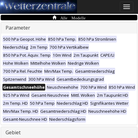
Toggle
naviga
Alle Modelle
Parameter
500 hPa Geopot. Höhe
850 hPa Temp.
850 hPa Stromlinien
Niederschlag
2m Temp
700 hPa Vertikalbew
850 hPa Pot. Äquiv. Temp
10m Wind
2m Taupunkt
CAPE/LI
Hohe Wolken
Mittelhohe Wolken
Niedrige Wolken
700 hPa Rel. Feuchte
Min/Max Temp.
Gesamtniederschlag
Spitzenwind
300 hPa Wind
Gesamtbedeckungsgrad
Gesamtschneehöhe
Neuschneehöhe
700 hPa Wind
850 hPa Wind
925 hPa Wind
Gesamt-Neuschnee
Mittl. Wolken
2m Taupunkt HD
2m Temp. HD
50 hPa Temp
Niederschlag HD
Signifikantes Wetter
Min/Max Temp. HD
Gesamtniederschlag HD
Neuschneehöhe HD
Gesamt-Neuschnee HD
Niederschlagsform
Gebiet