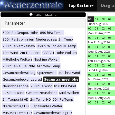
Top Karten
Diagr
Alle Modelle
06
07
08
09
Parameter
Sun 9 Aug 2026
00
01
02
03
500 hPa Geopot. Höhe
850 hPa Temp.
Mon 10 Aug 2026
00
01
02
03
850 hPa Stromlinien
Niederschlag
2m Temp
Tue 11 Aug 2026
700 hPa Vertikalbew
850 hPa Pot. Äquiv. Temp
00
01
02
03
Wed 12 Aug 2026
10m Wind
2m Taupunkt
CAPE/LI
Hohe Wolken
00
01
02
03
Mittelhohe Wolken
Niedrige Wolken
Thu 13 Aug 2026
00
01
02
03
700 hPa Rel. Feuchte
Min/Max Temp.
Fri 14 Aug 2026
Gesamtniederschlag
Spitzenwind
300 hPa Wind
00
01
02
03
Gesamtbedeckungsgrad
Gesamtschneehöhe
Sat 15 Aug 2026
00
01
02
03
Neuschneehöhe
700 hPa Wind
850 hPa Wind
Sun 16 Aug 2026
925 hPa Wind
Gesamt-Neuschnee
Mittl. Wolken
00
01
02
03
Mon 17 Aug 2026
2m Taupunkt HD
2m Temp. HD
50 hPa Temp
00
01
02
03
Niederschlag HD
Signifikantes Wetter
Min/Max Temp. HD
Gesamtniederschlag HD