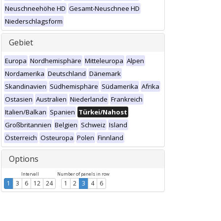
Neuschneehöhe HD
Gesamt-Neuschnee HD
Niederschlagsform
Gebiet
Europa
Nordhemisphäre
Mitteleuropa
Alpen
Nordamerika
Deutschland
Dänemark
Skandinavien
Südhemisphäre
Südamerika
Afrika
Ostasien
Australien
Niederlande
Frankreich
Italien/Balkan
Spanien
Türkei/Nahost
Großbritannien
Belgien
Schweiz
Island
Österreich
Osteuropa
Polen
Finnland
Options
Intervall
Number of panels in row
1
3
6
12
24
1
2
3
4
6