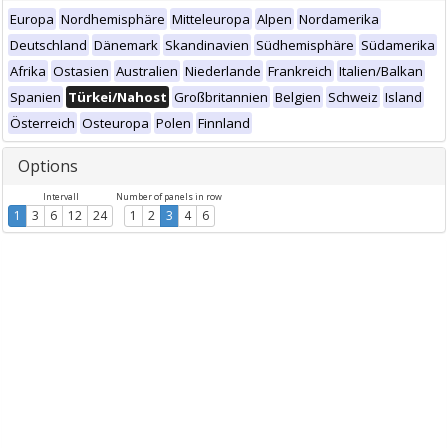
Europa
Nordhemisphäre
Mitteleuropa
Alpen
Nordamerika
Deutschland
Dänemark
Skandinavien
Südhemisphäre
Südamerika
Afrika
Ostasien
Australien
Niederlande
Frankreich
Italien/Balkan
Spanien
Türkei/Nahost
Großbritannien
Belgien
Schweiz
Island
Österreich
Osteuropa
Polen
Finnland
Options
Intervall
Number of panels in row
1
3
6
12
24
1
2
3
4
6