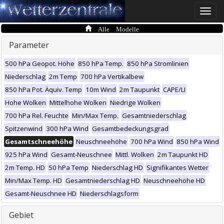
Toggle
naviga
Alle Modelle
Parameter
500 hPa Geopot. Höhe
850 hPa Temp.
850 hPa Stromlinien
Niederschlag
2m Temp
700 hPa Vertikalbew
850 hPa Pot. Äquiv. Temp
10m Wind
2m Taupunkt
CAPE/LI
Hohe Wolken
Mittelhohe Wolken
Niedrige Wolken
700 hPa Rel. Feuchte
Min/Max Temp.
Gesamtniederschlag
Spitzenwind
300 hPa Wind
Gesamtbedeckungsgrad
Gesamtschneehöhe
Neuschneehöhe
700 hPa Wind
850 hPa Wind
925 hPa Wind
Gesamt-Neuschnee
Mittl. Wolken
2m Taupunkt HD
2m Temp. HD
50 hPa Temp
Niederschlag HD
Signifikantes Wetter
Min/Max Temp. HD
Gesamtniederschlag HD
Neuschneehöhe HD
Gesamt-Neuschnee HD
Niederschlagsform
Gebiet