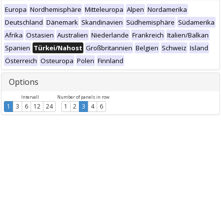
Europa
Nordhemisphäre
Mitteleuropa
Alpen
Nordamerika
Deutschland
Dänemark
Skandinavien
Südhemisphäre
Südamerika
Afrika
Ostasien
Australien
Niederlande
Frankreich
Italien/Balkan
Spanien
Türkei/Nahost
Großbritannien
Belgien
Schweiz
Island
Österreich
Osteuropa
Polen
Finnland
Options
Intervall
Number of panels in row
1
3
6
12
24
1
2
3
4
6