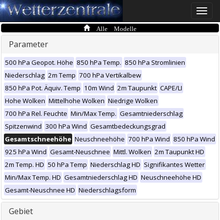
Toggle
naviga
Alle Modelle
Parameter
500 hPa Geopot. Höhe
850 hPa Temp.
850 hPa Stromlinien
Niederschlag
2m Temp
700 hPa Vertikalbew
850 hPa Pot. Äquiv. Temp
10m Wind
2m Taupunkt
CAPE/LI
Hohe Wolken
Mittelhohe Wolken
Niedrige Wolken
700 hPa Rel. Feuchte
Min/Max Temp.
Gesamtniederschlag
Spitzenwind
300 hPa Wind
Gesamtbedeckungsgrad
Gesamtschneehöhe
Neuschneehöhe
700 hPa Wind
850 hPa Wind
925 hPa Wind
Gesamt-Neuschnee
Mittl. Wolken
2m Taupunkt HD
2m Temp. HD
50 hPa Temp
Niederschlag HD
Signifikantes Wetter
Min/Max Temp. HD
Gesamtniederschlag HD
Neuschneehöhe HD
Gesamt-Neuschnee HD
Niederschlagsform
Gebiet