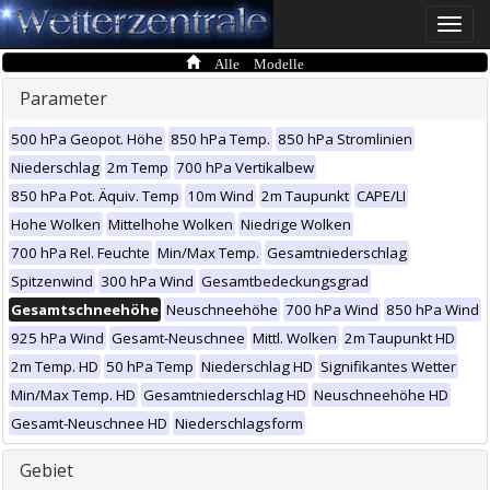
Toggle
naviga
Alle Modelle
Parameter
500 hPa Geopot. Höhe
850 hPa Temp.
850 hPa Stromlinien
Niederschlag
2m Temp
700 hPa Vertikalbew
850 hPa Pot. Äquiv. Temp
10m Wind
2m Taupunkt
CAPE/LI
Hohe Wolken
Mittelhohe Wolken
Niedrige Wolken
700 hPa Rel. Feuchte
Min/Max Temp.
Gesamtniederschlag
Spitzenwind
300 hPa Wind
Gesamtbedeckungsgrad
Gesamtschneehöhe
Neuschneehöhe
700 hPa Wind
850 hPa Wind
925 hPa Wind
Gesamt-Neuschnee
Mittl. Wolken
2m Taupunkt HD
2m Temp. HD
50 hPa Temp
Niederschlag HD
Signifikantes Wetter
Min/Max Temp. HD
Gesamtniederschlag HD
Neuschneehöhe HD
Gesamt-Neuschnee HD
Niederschlagsform
Gebiet