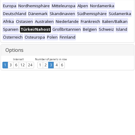
Europa
Nordhemisphäre
Mitteleuropa
Alpen
Nordamerika
Deutschland
Dänemark
Skandinavien
Südhemisphäre
Südamerika
Afrika
Ostasien
Australien
Niederlande
Frankreich
Italien/Balkan
Spanien
Türkei/Nahost
Großbritannien
Belgien
Schweiz
Island
Österreich
Osteuropa
Polen
Finnland
Options
Intervall
Number of panels in row
1
3
6
12
24
1
2
3
4
6