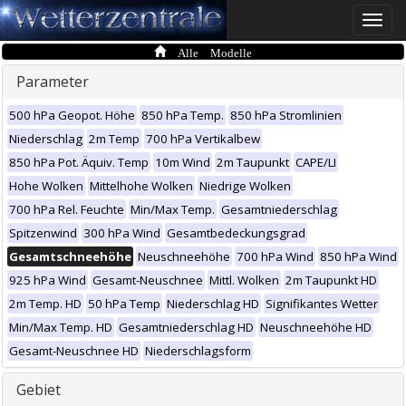
Toggle
naviga
Alle Modelle
Parameter
500 hPa Geopot. Höhe
850 hPa Temp.
850 hPa Stromlinien
Niederschlag
2m Temp
700 hPa Vertikalbew
850 hPa Pot. Äquiv. Temp
10m Wind
2m Taupunkt
CAPE/LI
Hohe Wolken
Mittelhohe Wolken
Niedrige Wolken
700 hPa Rel. Feuchte
Min/Max Temp.
Gesamtniederschlag
Spitzenwind
300 hPa Wind
Gesamtbedeckungsgrad
Gesamtschneehöhe
Neuschneehöhe
700 hPa Wind
850 hPa Wind
925 hPa Wind
Gesamt-Neuschnee
Mittl. Wolken
2m Taupunkt HD
2m Temp. HD
50 hPa Temp
Niederschlag HD
Signifikantes Wetter
Min/Max Temp. HD
Gesamtniederschlag HD
Neuschneehöhe HD
Gesamt-Neuschnee HD
Niederschlagsform
Gebiet