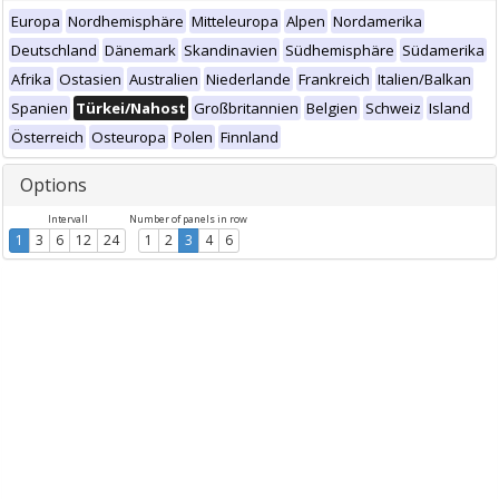
Europa
Nordhemisphäre
Mitteleuropa
Alpen
Nordamerika
Deutschland
Dänemark
Skandinavien
Südhemisphäre
Südamerika
Afrika
Ostasien
Australien
Niederlande
Frankreich
Italien/Balkan
Spanien
Türkei/Nahost
Großbritannien
Belgien
Schweiz
Island
Österreich
Osteuropa
Polen
Finnland
Options
Intervall
Number of panels in row
1
3
6
12
24
1
2
3
4
6