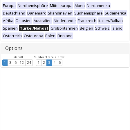
Europa
Nordhemisphäre
Mitteleuropa
Alpen
Nordamerika
Deutschland
Dänemark
Skandinavien
Südhemisphäre
Südamerika
Afrika
Ostasien
Australien
Niederlande
Frankreich
Italien/Balkan
Spanien
Türkei/Nahost
Großbritannien
Belgien
Schweiz
Island
Österreich
Osteuropa
Polen
Finnland
Options
Intervall
Number of panels in row
1
3
6
12
24
1
2
3
4
6