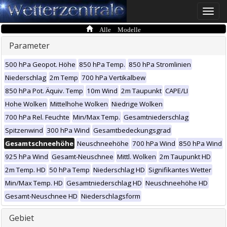
Toggle
naviga
Alle Modelle
Parameter
500 hPa Geopot. Höhe
850 hPa Temp.
850 hPa Stromlinien
Niederschlag
2m Temp
700 hPa Vertikalbew
850 hPa Pot. Äquiv. Temp
10m Wind
2m Taupunkt
CAPE/LI
Hohe Wolken
Mittelhohe Wolken
Niedrige Wolken
700 hPa Rel. Feuchte
Min/Max Temp.
Gesamtniederschlag
Spitzenwind
300 hPa Wind
Gesamtbedeckungsgrad
Gesamtschneehöhe
Neuschneehöhe
700 hPa Wind
850 hPa Wind
925 hPa Wind
Gesamt-Neuschnee
Mittl. Wolken
2m Taupunkt HD
2m Temp. HD
50 hPa Temp
Niederschlag HD
Signifikantes Wetter
Min/Max Temp. HD
Gesamtniederschlag HD
Neuschneehöhe HD
Gesamt-Neuschnee HD
Niederschlagsform
Gebiet