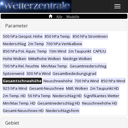
Toggle
naviga
Alle Modelle
Parameter
500 hPa Geopot. Höhe
850 hPa Temp.
850 hPa Stromlinien
Niederschlag
2m Temp
700 hPa Vertikalbew
850 hPa Pot. Äquiv. Temp
10m Wind
2m Taupunkt
CAPE/LI
Hohe Wolken
Mittelhohe Wolken
Niedrige Wolken
700 hPa Rel. Feuchte
Min/Max Temp.
Gesamtniederschlag
Spitzenwind
300 hPa Wind
Gesamtbedeckungsgrad
Gesamtschneehöhe
Neuschneehöhe
700 hPa Wind
850 hPa Wind
925 hPa Wind
Gesamt-Neuschnee
Mittl. Wolken
2m Taupunkt HD
2m Temp. HD
50 hPa Temp
Niederschlag HD
Signifikantes Wetter
Min/Max Temp. HD
Gesamtniederschlag HD
Neuschneehöhe HD
Gesamt-Neuschnee HD
Niederschlagsform
Gebiet