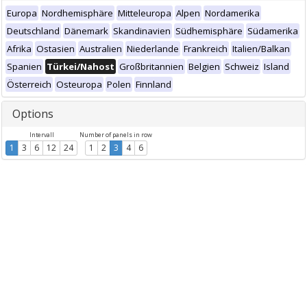
Europa
Nordhemisphäre
Mitteleuropa
Alpen
Nordamerika
Deutschland
Dänemark
Skandinavien
Südhemisphäre
Südamerika
Afrika
Ostasien
Australien
Niederlande
Frankreich
Italien/Balkan
Spanien
Türkei/Nahost
Großbritannien
Belgien
Schweiz
Island
Österreich
Osteuropa
Polen
Finnland
Options
Intervall
Number of panels in row
1
3
6
12
24
1
2
3
4
6